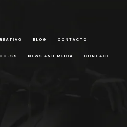
REATIVO
BLOG
CONTACTO
ROCESS
NEWS AND MEDIA
CONTACT