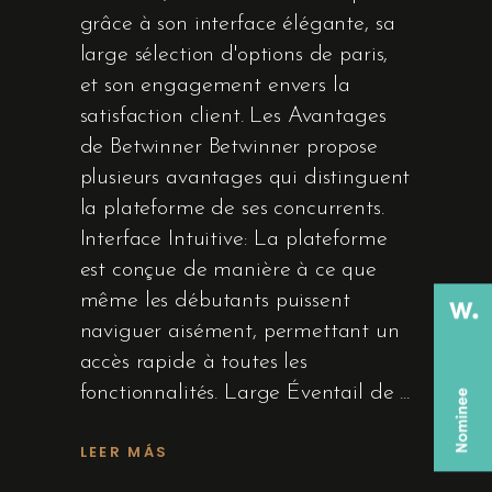
grâce à son interface élégante, sa
large sélection d'options de paris,
et son engagement envers la
satisfaction client. Les Avantages
de Betwinner Betwinner propose
plusieurs avantages qui distinguent
la plateforme de ses concurrents.
Interface Intuitive: La plateforme
est conçue de manière à ce que
même les débutants puissent
naviguer aisément, permettant un
accès rapide à toutes les
fonctionnalités. Large Éventail de
LEER MÁS