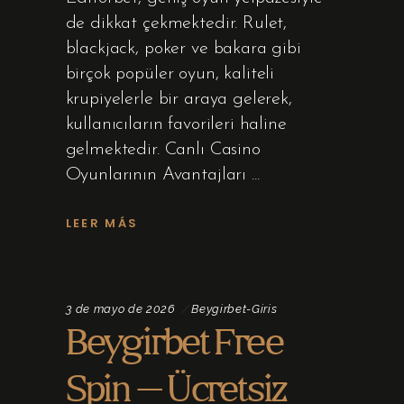
de dikkat çekmektedir. Rulet,
blackjack, poker ve bakara gibi
birçok popüler oyun, kaliteli
krupiyelerle bir araya gelerek,
kullanıcıların favorileri haline
gelmektedir. Canlı Casino
Oyunlarının Avantajları
LEER MÁS
3 de mayo de 2026
Beygirbet-Giris
Beygirbet Free
Spin – Ücretsiz