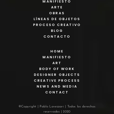
MANIFIESTO
ARTE
OBRAS
LÍNEAS DE OBJETOS
PROCESO CREATIVO
BLOG
CONTACTO
HOME
MANIFIESTO
ART
BODY OF WORK
DESIGNER OBJECTS
CREATIVE PROCESS
NEWS AND MEDIA
CONTACT
©Copyright | Pablo Lavezzari | Todos los derechos
reservados | 2020