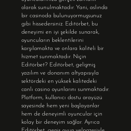
olarak sunulmaktadır. Yani, aslında
bir casinoda bulunuyormuşsunuz
gibi hissedersiniz. Editörbet, bu
deneyimi en iyi şekilde sunarak,
oyuncuların beklentilerini
karşılamakta ve onlara kaliteli bir
hizmet sunmaktadır. Niçin
Editörbet? Editörbet, gelişmiş
yazılım ve donanım altyapısıyla
sektördeki en yüksek kalitedeki
canlı casino oyunlarını sunmaktadır.
Platform, kullanıcı dostu arayüzü
sayesinde hem yeni başlayanlar
hem de deneyimli oyuncular için
kolay bir deneyim sağlar. Ayrıca
Editörbet, geniş oyun yelpazesiyle