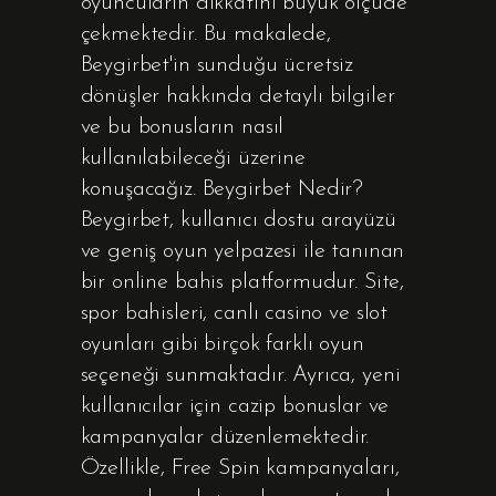
oyuncuların dikkatini büyük ölçüde
çekmektedir. Bu makalede,
Beygirbet'in sunduğu ücretsiz
dönüşler hakkında detaylı bilgiler
ve bu bonusların nasıl
kullanılabileceği üzerine
konuşacağız. Beygirbet Nedir?
Beygirbet, kullanıcı dostu arayüzü
ve geniş oyun yelpazesi ile tanınan
bir online bahis platformudur. Site,
spor bahisleri, canlı casino ve slot
oyunları gibi birçok farklı oyun
seçeneği sunmaktadır. Ayrıca, yeni
kullanıcılar için cazip bonuslar ve
kampanyalar düzenlemektedir.
Özellikle, Free Spin kampanyaları,