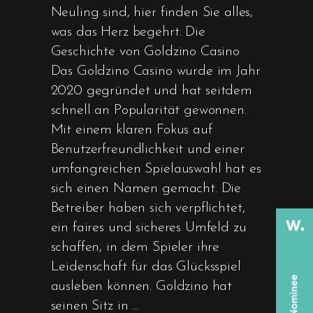
Neuling sind, hier finden Sie alles,
was das Herz begehrt. Die
Geschichte von Goldzino Casino
Das Goldzino Casino wurde im Jahr
2020 gegründet und hat seitdem
schnell an Popularität gewonnen.
Mit einem klaren Fokus auf
Benutzerfreundlichkeit und einer
umfangreichen Spielauswahl hat es
sich einen Namen gemacht. Die
Betreiber haben sich verpflichtet,
ein faires und sicheres Umfeld zu
schaffen, in dem Spieler ihre
Leidenschaft für das Glücksspiel
ausleben können. Goldzino hat
seinen Sitz in