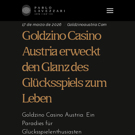
17 de marzo de 2026
Goldzinoaustria.com
Goldzino Casino
Austria erweckt
den Glanz des
Glücksspiels zum
Leben
Goldzino Casino Austria: Ein
Paradies für
Glücksspielenthusiasten