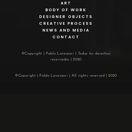
ART
BODY OF WORK
DESIGNER OBJECTS
CREATIVE PROCESS
NEWS AND MEDIA
CONTACT
©Copyright | Pablo Lavezzari | Todos los derechos
reservados | 2020
©Copyright | Pablo Lavezzari | All rights reserved | 2020