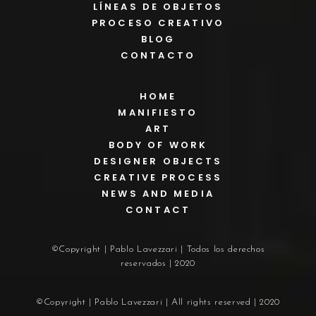
LÍNEAS DE OBJETOS
PROCESO CREATIVO
BLOG
CONTACTO
HOME
MANIFIESTO
ART
BODY OF WORK
DESIGNER OBJECTS
CREATIVE PROCESS
NEWS AND MEDIA
CONTACT
©Copyright | Pablo Lavezzari | Todos los derechos
reservados | 2020
©Copyright | Pablo Lavezzari | All rights reserved | 2020