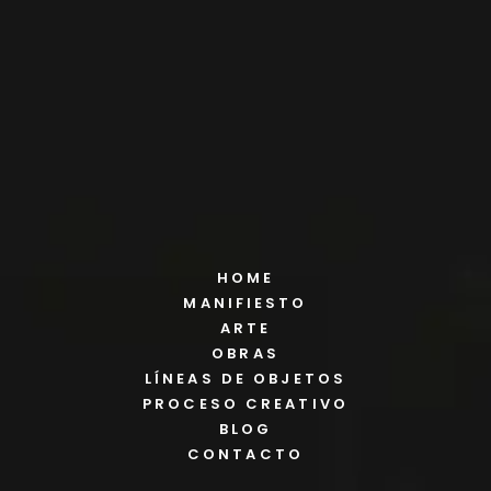
HOME
MANIFIESTO
ARTE
OBRAS
LÍNEAS DE OBJETOS
PROCESO CREATIVO
BLOG
CONTACTO