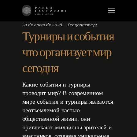
20 de enero de 2026
Dragonmoney3
Турниры и события
что организует мир
сегодня
Какие события и турниры
проводит мир? В современном
мире события и турниры являются
неотъемлемой частью
общественной жизни, они
привлекают миллионы зрителей и
участников, создавая уникальные