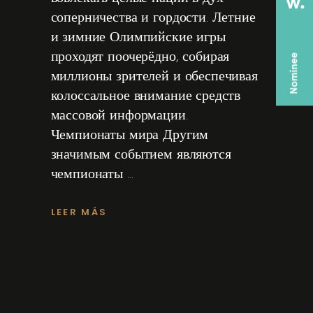
соперничества и гордости. Летние
и зимние Олимпийские игры
проходят поочерёдно, собирая
миллионы зрителей и обеспечивая
колоссальное внимание средств
массовой информации.
Чемпионаты мира Другим
значимым событием являются
чемпионаты
LEER MÁS