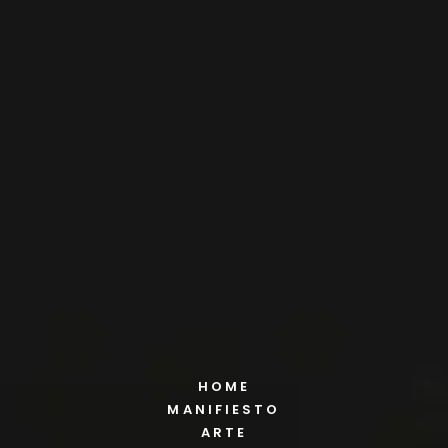
HOME
MANIFIESTO
ARTE