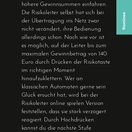
höhere Gewinnsummen einfahren.
Die Risikoleiter selbst hat sich bei
der Übertragung ins Netz zwar
nicht verändert, ihre Bedienung
allerdings schon. Nach wie vor ist
es möglich, auf der Leiter bis zum
maximalen Gewinnbetrag von 140
Euro durch Drücken der Risikotaste
im richtigen Moment
hinaufzuklettern. Wer an
klassischen Automaten gerne sein
Glück ersucht hat, wird bei der
Risikoleiter online spielen Version
feststellen, dass sie stark verzögert
reagiert. Durch Hochdrücken
kannst du die nächste Stufe