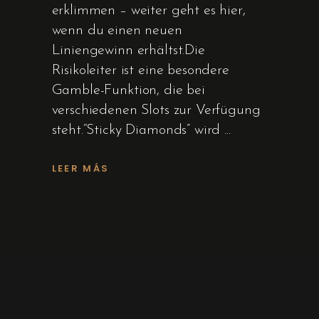
erklimmen – weiter geht es hier,
wenn du einen neuen
Liniengewinn erhältst.Die
Risikoleiter ist eine besondere
Gamble-Funktion, die bei
verschiedenen Slots zur Verfügung
steht.“Sticky Diamonds” wird
LEER MÁS