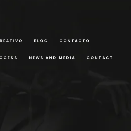
REATIVO
BLOG
CONTACTO
ROCESS
NEWS AND MEDIA
CONTACT