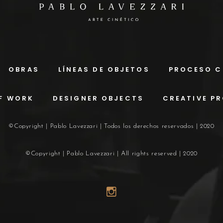
OBRAS
LÍNEAS DE OBJETOS
PROCESO C
F WORK
DESIGNER OBJECTS
CREATIVE P
©Copyright | Pablo Lavezzari | Todos los derechos reservados | 2020
©Copyright | Pablo Lavezzari | All rights reserved | 2020