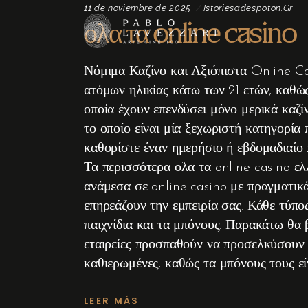
11 de noviembre de 2025
Istoriesadespoton.gr
ολα τα online casino
Νόμιμα Καζίνο και Αξιόπιστα Online Ca
ατόμων ηλικίας κάτω των 21 ετών, καθώς
οποία έχουν επενδύσει μόνο μερικά καζί
το οποίο είναι μία ξεχωριστή κατηγορία 
καθορίστε έναν ημερήσιο ή εβδομαδιαίο 
Τα περισσότερα ολα τα online casino ε
ανάμεσα σε online casino με πραγματικά
επηρεάζουν την εμπειρία σας. Κάθε τύπος
παιχνίδια και τα μπόνους. Παρακάτω θα 
εταιρείες προσπαθούν να προσελκύσουν ν
καθιερωμένες, καθώς τα μπόνους τους εί
LEER MÁS