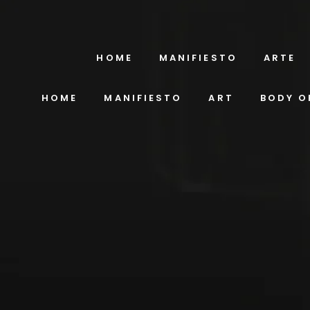
HOME
MANIFIESTO
ARTE
HOME
MANIFIESTO
ART
BODY O