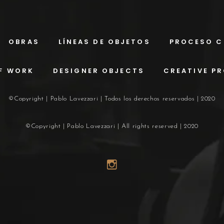
OBRAS
LÍNEAS DE OBJETOS
PROCESO C
F WORK
DESIGNER OBJECTS
CREATIVE P
©Copyright | Pablo Lavezzari | Todos los derechos reservados | 2020
©Copyright | Pablo Lavezzari | All rights reserved | 2020