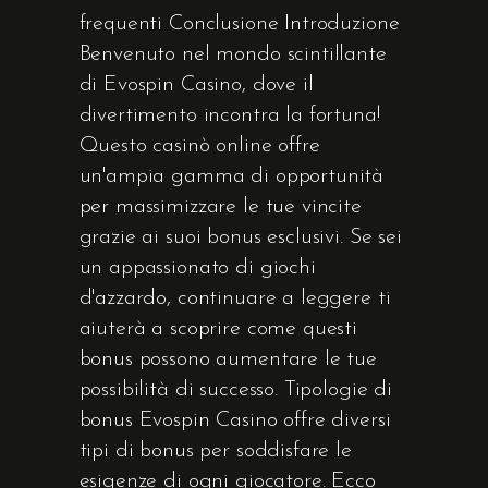
frequenti Conclusione Introduzione
Benvenuto nel mondo scintillante
di Evospin Casino, dove il
divertimento incontra la fortuna!
Questo casinò online offre
un'ampia gamma di opportunità
per massimizzare le tue vincite
grazie ai suoi bonus esclusivi. Se sei
un appassionato di giochi
d'azzardo, continuare a leggere ti
aiuterà a scoprire come questi
bonus possono aumentare le tue
possibilità di successo. Tipologie di
bonus Evospin Casino offre diversi
tipi di bonus per soddisfare le
esigenze di ogni giocatore. Ecco