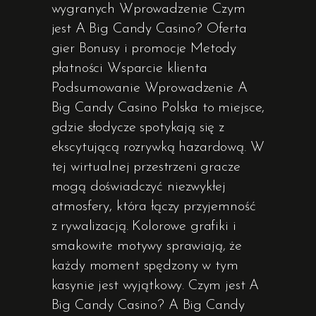
wygranych Wprowadzenie Czym
jest A Big Candy Casino? Oferta
gier Bonusy i promocje Metody
płatności Wsparcie klienta
Podsumowanie Wprowadzenie A
Big Candy Casino Polska to miejsce,
gdzie słodycze spotykają się z
ekscytującą rozrywką hazardową. W
tej wirtualnej przestrzeni gracze
mogą doświadczyć niezwykłej
atmosfery, która łączy przyjemność
z rywalizacją. Kolorowe grafiki i
smakowite motywy sprawiają, że
każdy moment spędzony w tym
kasynie jest wyjątkowy. Czym jest A
Big Candy Casino? A Big Candy