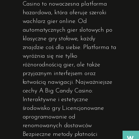
Casino to nowoczesna platforma
hazardowa, która oferuje szeroki
wachlarz gier online. Od
automatycznych gier slotowych po
klasyczne gry stołowe, każdy
znajdzie coś dla siebie. Platforma ta
wyróżnia się nie tylko
różnorodnością gier, ale także
przyjaznym interfejsem oraz
łatwością nawigacji. Najważniejsze
cechy A Big Candy Casino:
Interaktywne i estetyczne
środowisko gry Licencjonowane
oprogramowanie od
renomowanych dostawców
Bezpieczne metody płatności