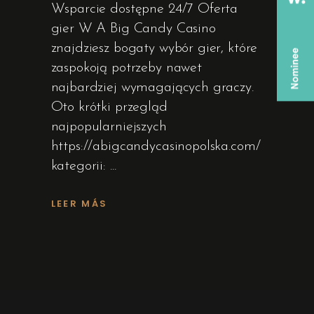
Wsparcie dostępne 24/7 Oferta
gier W A Big Candy Casino
znajdziesz bogaty wybór gier, które
zaspokoją potrzeby nawet
najbardziej wymagających graczy.
Oto krótki przegląd
najpopularniejszych
https://abigcandycasinopolska.com/
kategorii:
LEER MÁS