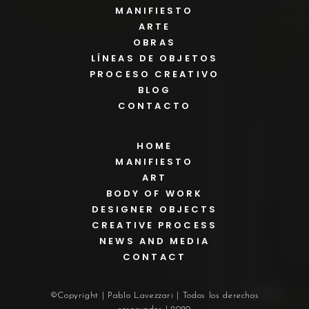
MANIFIESTO
ARTE
OBRAS
LÍNEAS DE OBJETOS
PROCESO CREATIVO
BLOG
CONTACTO
HOME
MANIFIESTO
ART
BODY OF WORK
DESIGNER OBJECTS
CREATIVE PROCESS
NEWS AND MEDIA
CONTACT
©Copyright | Pablo Lavezzari | Todos los derechos