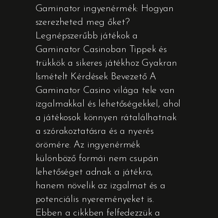
Gaminator ingyenérmék: Hogyan
szerezheted meg őket?
Legnépszerűbb játékok a
Gaminator Casinoban Tippek és
trükkök a sikeres játékhoz Gyakran
Ismételt Kérdések Bevezető A
Gaminator Casino világa tele van
izgalmakkal és lehetőségekkel, ahol
a játékosok könnyen rátalálhatnak
a szórakoztatásra és a nyerés
örömére. Az ingyenérmék
különböző formái nem csupán
lehetőséget adnak a játékra,
hanem növelik az izgalmat és a
potenciális nyereményeket is.
Ebben a cikkben felfedezzük a