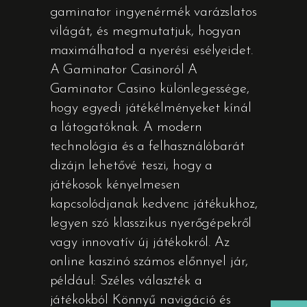
gaminator ingyenérmék varázslatos
világát, és megmutatjuk, hogyan
maximálhatod a nyerési esélyeidet.
A Gaminator Casinoról A
Gaminator Casino különlegessége,
hogy egyedi játékélményeket kínál
a látogatóknak. A modern
technológia és a felhasználóbarát
dizájn lehetővé teszi, hogy a
játékosok kényelmesen
kapcsolódjanak kedvenc játékukhoz,
legyen szó klasszikus nyerőgépekről
vagy innovatív új játékokról. Az
online kaszinó számos előnnyel jár,
például: Széles választék a
játékokból Könnyű navigáció és