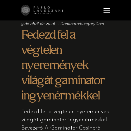
9 de abril de 2026
Gaminatorhungary.com
Fedezd fel a
végtelen
nyeremények
világát gaminator
ingyenérmékkel
Fedezd fel a végtelen nyeremények
világát gaminator ingyenérmékkel
Bevezető A Gaminator Casinoról