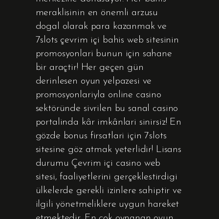
meraklisinin en önemli arzusu
dogal olarak para kazanmak ve
7slots çevrim içi bahis web sitesinin
promosyonlari bunun için sahane
bir araçtir! Her geçen gün
derinlesen oyun yelpazesi ve
promosyonlariyla online casino
sektöründe sivrilen bu sanal casino
portalinda kâr imkânlari sinirsiz! En
gözde bonus firsatlari için 7slots
sitesine göz atmak yeterlidir! Lisans
durumu Çevrim içi casino web
sitesi, faaliyetlerini gerçeklestirdigi
ülkelerde gerekli izinlere sahiptir ve
ilgili yönetmeliklere uygun hareket
etmektedir. En çok oynanan oyun