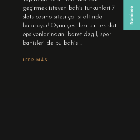
geçirmek isteyen bahis tutkunlari 7
slots casino sitesi çatisi altinda
bulusuyor! Oyun çesitleri bir tek slot
opsiyonlarindan ibaret degil; spor
bahisleri de bu bahis
LEER MÁS