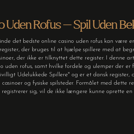
no Uden Rofus – Spil Uden B
nde det bedste online casino uden rofus kan være en
t register, der bruges til at hjælpe spillere med at be
oer, der ikke er tilknyttet dette register. I denne art
ino uden rofus, samt hvilke fordele og ulemper der e
ivilligt Udelukkede Spillere" og er et dansk register, 
ne casinoer og fysiske spilsteder. Formålet med dette r
r registrerer sig, vil de ikke længere kunne oprette en 