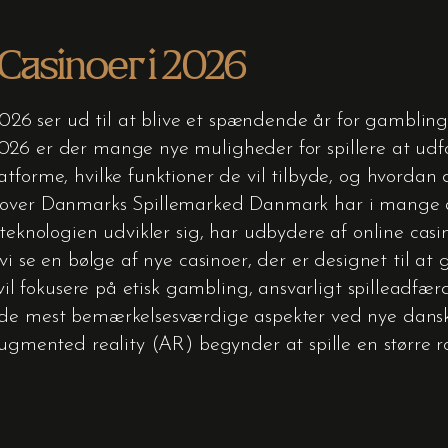
asinoer i 2026
6 ser ud til at blive et spændende år for gambling
6 er der mange nye muligheder for spillere at udforsk
tforme, hvilke funktioner de vil tilbyde, og hvordan 
t over Danmarks Spillemarked Danmark har i mange å
 teknologien udvikler sig, har udbydere af online casi
 vi se en bølge af nye casinoer, der er designet til
 vil fokusere på etisk gambling, ansvarligt spilleadfær
 de mest bemærkelsesværdige aspekter ved nye danske
augmented reality (AR) begynder at spille en større ro