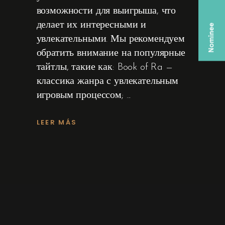
возможности для выигрыша, что
делает их интересными и
увлекательными. Мы рекомендуем
обратить внимание на популярные
тайтлы, такие как: Book of Ra —
классика жанра с увлекательным
игровым процессом;
LEER MÁS