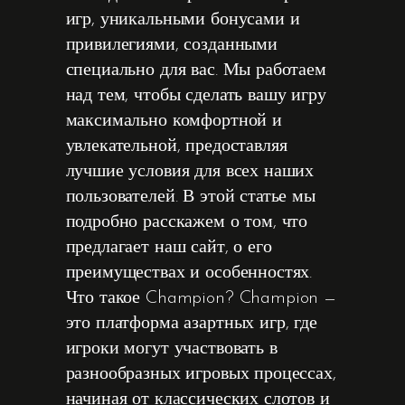
игр, уникальными бонусами и
привилегиями, созданными
специально для вас. Мы работаем
над тем, чтобы сделать вашу игру
максимально комфортной и
увлекательной, предоставляя
лучшие условия для всех наших
пользователей. В этой статье мы
подробно расскажем о том, что
предлагает наш сайт, о его
преимуществах и особенностях.
Что такое Champion? Champion —
это платформа азартных игр, где
игроки могут участвовать в
разнообразных игровых процессах,
начиная от классических слотов и