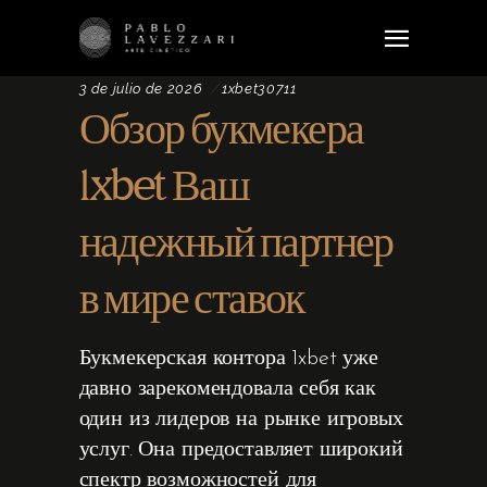
3 de julio de 2026
1xbet30711
Обзор букмекера
1xbet Ваш
надежный партнер
в мире ставок
Букмекерская контора 1xbet уже
давно зарекомендовала себя как
один из лидеров на рынке игровых
услуг. Она предоставляет широкий
спектр возможностей для