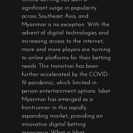
significant surge in popularity
across Southeast Asia, and
Myanmar is no exception. With the
advent of digital technologies and
increasing access to the internet,
more and more players are turning
to online platforms for their betting
needs. This transition has been
further accelerated by the COVID-
19 pandemic, which limited in-
person entertainment options. 1xbet
Myanmar has emerged as a
frontrunner in this rapidly
expanding market, providing an
innovative digital betting
experience. What is 1xbet