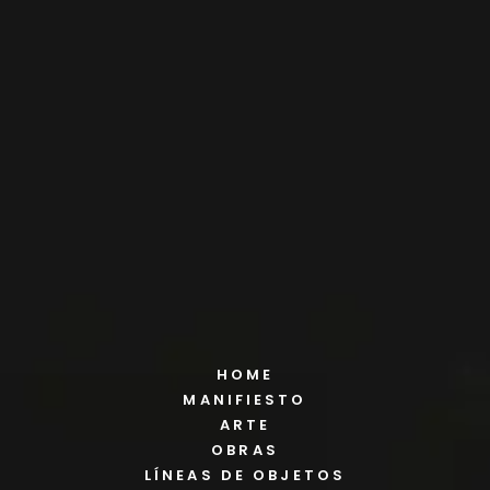
HOME
MANIFIESTO
ARTE
OBRAS
LÍNEAS DE OBJETOS