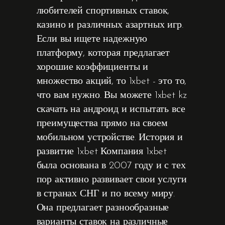
любителей спортивных ставок,
казино и различных азартных игр.
Если вы ищете надежную
платформу, которая предлагает
хорошие коэффициенты и
множество акций, то 1xbet - это то,
что вам нужно. Вы можете 1xbet kz
скачать на андроид и испытать все
преимущества прямо на своем
мобильном устройстве. История и
развитие 1xbet Компания 1xbet
была основана в 2007 году и с тех
пор активно развивает свои услуги
в странах СНГ и по всему миру.
Она предлагает разнообразные
варианты ставок на различные