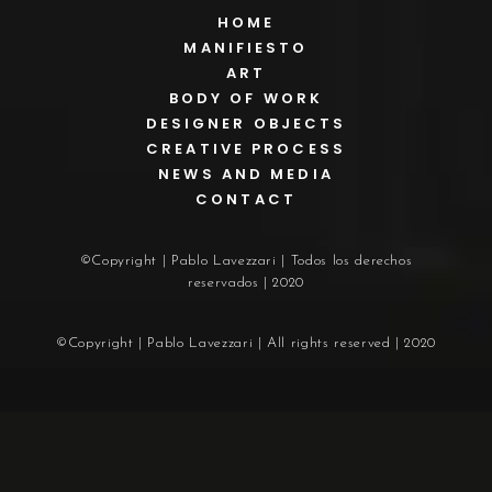
HOME
MANIFIESTO
ART
BODY OF WORK
DESIGNER OBJECTS
CREATIVE PROCESS
NEWS AND MEDIA
CONTACT
©Copyright | Pablo Lavezzari | Todos los derechos
reservados | 2020
©Copyright | Pablo Lavezzari | All rights reserved | 2020