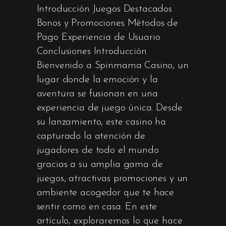
Introducción Juegos Destacados
Bonos y Promociones Métodos de
Pago Experiencia de Usuario
Conclusiones Introducción
Bienvenido a Spinmama Casino, un
lugar donde la emoción y la
aventura se fusionan en una
experiencia de juego única. Desde
su lanzamiento, este casino ha
capturado la atención de
jugadores de todo el mundo
gracias a su amplia gama de
juegos, atractivas promociones y un
ambiente acogedor que te hace
sentir como en casa. En este
artículo, exploraremos lo que hace