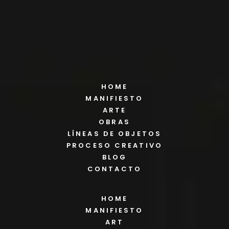
HOME
MANIFIESTO
ARTE
OBRAS
LÍNEAS DE OBJETOS
PROCESO CREATIVO
BLOG
CONTACTO
HOME
MANIFIESTO
ART