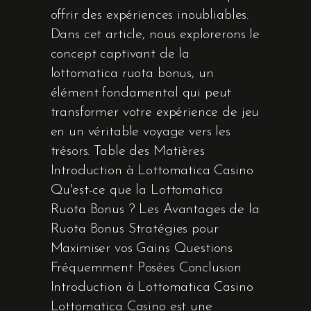
offrir des expériences inoubliables.
Dans cet article, nous explorerons le
concept captivant de la
lottomatica ruota bonus, un
élément fondamental qui peut
transformer votre expérience de jeu
en un véritable voyage vers les
trésors. Table des Matières
Introduction à Lottomatica Casino
Qu'est-ce que la Lottomatica
Ruota Bonus ? Les Avantages de la
Ruota Bonus Stratégies pour
Maximiser vos Gains Questions
Fréquemment Posées Conclusion
Introduction à Lottomatica Casino
Lottomatica Casino est une