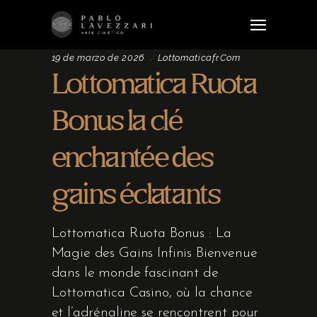
19 de marzo de 2026
Lottomaticafr.com
Lottomatica Ruota
Bonus la clé
enchantée des
gains éclatants
Lottomatica Ruota Bonus : La
Magie des Gains Infinis Bienvenue
dans le monde fascinant de
Lottomatica Casino, où la chance
et l’adrénaline se rencontrent pour