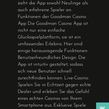
zieht die App sowohl Neulinge als
auch erfahrene Spieler an.
Funktionen der Goodman Casino
App Die Goodman Casino App ist
nicht nur eine einfache
Glücksspielplattform; sie ist ein
umfassendes Erlebnis. Hier sind
einige herausragende Funktionen:
Benutzerfreundliches Design: Die
App ist intuitiv gestaltet, sodass
sich neue Benutzer schnell
zurechtfinden können. Live-Casino:
Spielen Sie in Echtzeit gegen echte
Dealer und erleben Sie das Gefühl
eines echten Casinos von Ihrem
Smartphone aus. Exklusive Spiele: