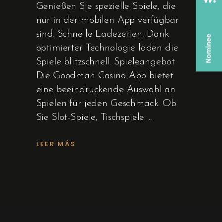
Genießen Sie spezielle Spiele, die
nur in der mobilen App verfügbar
sind. Schnelle Ladezeiten: Dank
optimierter Technologie laden die
Spiele blitzschnell. Spieleangebot
Die Goodman Casino App bietet
eine beeindruckende Auswahl an
Spielen für jeden Geschmack. Ob
Sie Slot-Spiele, Tischspiele
LEER MÁS