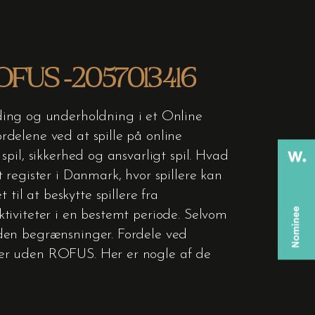
OFUS -2057013416
ng og underholdning i et Online
delene ved at spille på online
pil, sikkerhed og ansvarligt spil. Hvad
 register i Danmark, hvor spillere kan
 til at beskytte spillere fra
tiviteter i en bestemt periode. Selvom
uden begrænsninger. Fordele ved
oer uden ROFUS. Her er nogle af de