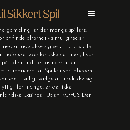
 Sikkert Spil
 gambling, er der mange spillere,
at finde alternative muligheder.
 med at udelukke sig selv fra at spille
at udforske udenlandske casinoer, hvor
lle på udenlandske casinoer uden
v introduceret af Spillemyndigheden
illere frivilligt vælge at udelukke sig
nyttigt for mange, er det ikke
 Udenlandske Casinoer Uden ROFUS Der