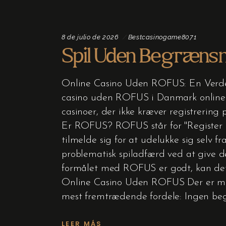
8 de julio de 2026
Bestcasinogame8071
Spil Uden Begrænsn
Online Casino Uden ROFUS: En Verde
casino uden ROFUS i Danmark online ca
casinoer, der ikke kræver registrering
Er ROFUS? ROFUS står for "Register Ove
tilmelde sig for at udelukke sig selv fra
problematisk spiladfærd ved at give d
formålet med ROFUS er godt, kan det 
Online Casino Uden ROFUS Der er mang
mest fremtrædende fordele: Ingen be
LEER MÁS