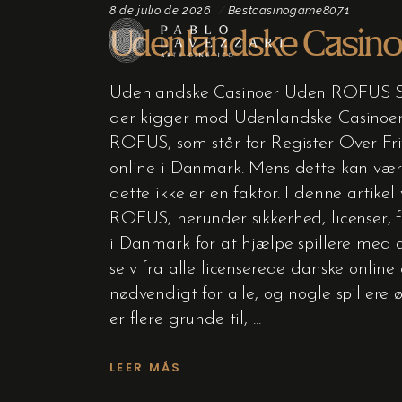
8 de julio de 2026
Bestcasinogame8071
Udenlandske Casinoe
Udenlandske Casinoer Uden ROFUS Sel
der kigger mod Udenlandske Casinoer
ROFUS, som står for Register Over Frivi
online i Danmark. Mens dette kan være 
dette ikke er en faktor. I denne artik
ROFUS, herunder sikkerhed, licenser
i Danmark for at hjælpe spillere med at
selv fra alle licenserede danske online
nødvendigt for alle, og nogle spille
er flere grunde til,
LEER MÁS