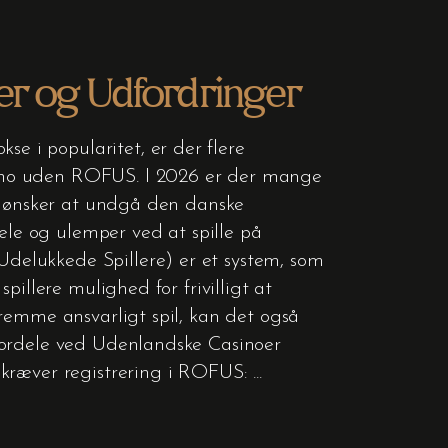
r og Udfordringer
 i popularitet, er der flere
sino uden ROFUS. I 2026 er der mange
du ønsker at undgå den danske
dele og ulemper ved at spille på
delukkede Spillere) er et system, som
illere mulighed for frivilligt at
remme ansvarligt spil, kan det også
Fordele ved Udenlandske Casinoer
 kræver registrering i ROFUS: