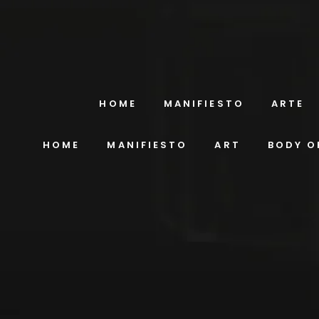
HOME
MANIFIESTO
ARTE
HOME
MANIFIESTO
ART
BODY O