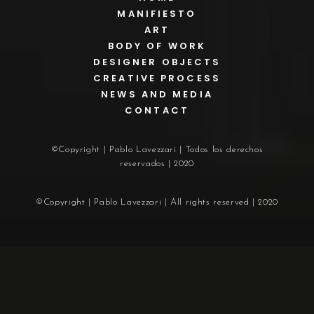
MANIFIESTO
ART
BODY OF WORK
DESIGNER OBJECTS
CREATIVE PROCESS
NEWS AND MEDIA
CONTACT
©Copyright | Pablo Lavezzari | Todos los derechos
reservados | 2020
©Copyright | Pablo Lavezzari | All rights reserved | 2020