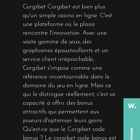
Corgibet Corgibet est bien plus
qu'un simple casino en ligne. C'est
une plateforme où le plaisir
rencontre l'innovation. Avec une
vaste gamme de jeux, des
graphismes époustouflants et un
service client irréprochable,
Corgibet s'impose comme une
référence incontournable dans le
domaine du jeu en ligne. Mais ce
qui le distingue réellement, c'est sa
capacité à offrir des bonus
attractifs qui permettent aux
joueurs d'optimiser leurs gains.
Qu'est-ce que le Corgibet code
bonus ? Le corgibet code bonus est