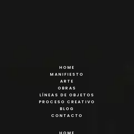
HOME
MANIFIESTO
ARTE
OBRAS
LÍNEAS DE OBJETOS
PROCESO CREATIVO
BLOG
CONTACTO
HOME