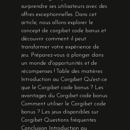
surprendre ses utilisateurs avec des
offres exceptionnelles. Dans cet
article, nous allons explorer le
concept de corgibet code bonus et
découvrir comment il peut
transformer votre expérience de
jeu. Préparez-vous à plonger dans
un monde d'opportunités et de
récompenses ! Table des matières
Introduction au Corgibet Qu'est-ce
que le Corgibet code bonus ? Les
avantages du Corgibet code bonus
Comment utiliser le Corgibet code
bonus ? Les jeux disponibles sur
Corgibet Questions fréquentes
Conclusion Introduction au