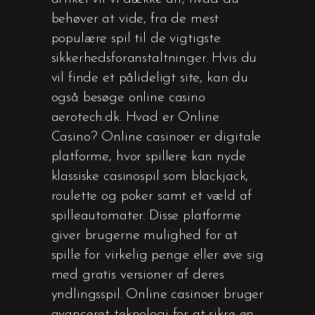
behøver at vide, fra de mest
populære spil til de vigtigste
sikkerhedsforanstaltninger. Hvis du
vil finde et pålideligt site, kan du
også besøge online casino
aerotech.dk. Hvad er Online
Casino? Online casinoer er digitale
platforme, hvor spillere kan nyde
klassiske casinospil som blackjack,
roulette og poker samt et væld af
spilleautomater. Disse platforme
giver brugerne mulighed for at
spille for virkelig penge eller øve sig
med gratis versioner af deres
yndlingsspil. Online casinoer bruger
avanceret teknologi for at sikre en