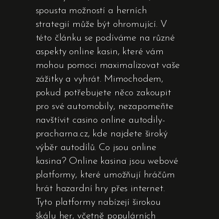
spousta možností a herních
strategií může být ohromující. V
této článku se podíváme na různé
aspekty online kasin, které vám
mohou pomoci maximalizovat vaše
zážitky a vyhrát. Mimochodem,
pokud potřebujete něco zakoupit
pro své automobily, nezapomeňte
navštívit casino online autodily-
pracharna.cz, kde najdete široký
výběr autodílů. Co jsou online
kasina? Online kasina jsou webové
platformy, které umožňují hráčům
hrát hazardní hry přes internet.
Tyto platformy nabízejí širokou
škálu her, včetně populárních