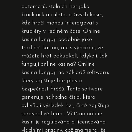
automatů, stolních her jako
blackjack a ruleta, a živých kasin,
kde hráči mohou interagovat s
krupiéry v reálném čase. Online
kasina fungují podobně jako
tradiční kasina, ale s výhodou, že
můžete hrát odkudkoli, kdykoli. Jak
fungují online kasina? Online
kasina fungují na základě softwaru,
který zajišťuje fair play a
bezpečnost hráčů. Tento software
generuje náhodná čísla, která
ovlivňují výsledek her, čímž zajišťuje
spravedlivé hraní. Většina online
kasin je regulována a licencována
vládními orgány, což znamená, že