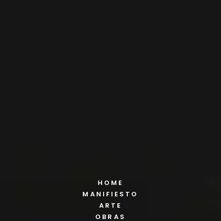
HOME
MANIFIESTO
ARTE
OBRAS