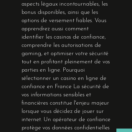
aspects légaux incontournables, les
bonus disponibles, ainsi que les
options de versement fiables. Vous
apprendrez aussi comment
identifier les casinos de confiance,
comprendre les autorisations de
gaming, et optimiser votre sécurité
tout en profitant pleinement de vos
parties en ligne. Pourquoi
sélectionner un casino en ligne de
confiance en France La sécurité de
vos informations sensibles et
financières constitue l'enjeu majeur
lorsque vous décidez de jouer sur
internet. Un opérateur de confiance
protège vos données confidentielles