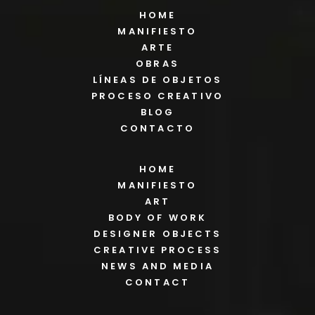
HOME
MANIFIESTO
ARTE
OBRAS
LÍNEAS DE OBJETOS
PROCESO CREATIVO
BLOG
CONTACTO
HOME
MANIFIESTO
ART
BODY OF WORK
DESIGNER OBJECTS
CREATIVE PROCESS
NEWS AND MEDIA
CONTACT