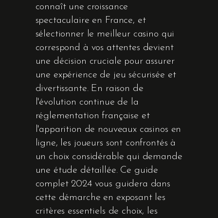
connaît une croissance
spectaculaire en France, et
sélectionner le meilleur casino qui
correspond à vos attentes devient
une décision cruciale pour assurer
une expérience de jeu sécurisée et
divertissante. En raison de
l'évolution continue de la
réglementation française et
l'apparition de nouveaux casinos en
ligne, les joueurs sont confrontés à
un choix considérable qui demande
une étude détaillée. Ce guide
complet 2024 vous guidera dans
cette démarche en exposant les
critères essentiels de choix, les