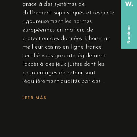
grâce à des systèmes de
chiffrement sophistiqués et respecte
rigoureusement les normes
européennes en matière de
protection des données. Choisir un
meilleur casino en ligne france
certifié vous garantit également
l'accès à des jeux justes dont les
pourcentages de retour sont
régulièrement audités par des
LEER MÁS