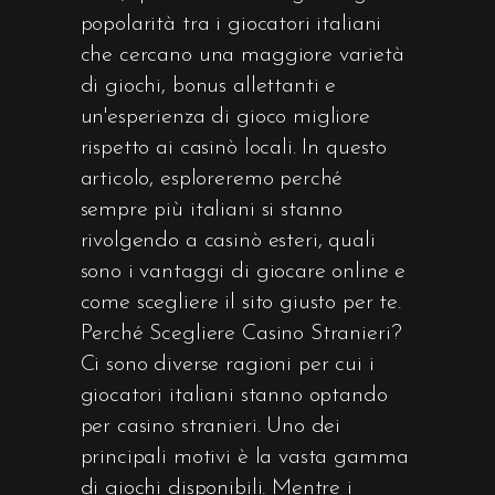
popolarità tra i giocatori italiani
che cercano una maggiore varietà
di giochi, bonus allettanti e
un'esperienza di gioco migliore
rispetto ai casinò locali. In questo
articolo, esploreremo perché
sempre più italiani si stanno
rivolgendo a casinò esteri, quali
sono i vantaggi di giocare online e
come scegliere il sito giusto per te.
Perché Scegliere Casino Stranieri?
Ci sono diverse ragioni per cui i
giocatori italiani stanno optando
per casino stranieri. Uno dei
principali motivi è la vasta gamma
di giochi disponibili. Mentre i