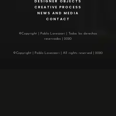
DESIGNER OBJECTS
CREATIVE PROCESS
NEWS AND MEDIA
CONTACT
©Copyright | Pablo Lavezzari | Todos los derechos
reservados | 2020
©Copyright | Pablo Lavezzari | All rights reserved | 2020