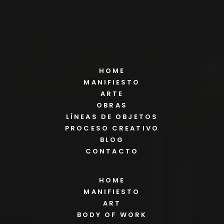
HOME
MANIFIESTO
ARTE
OBRAS
LÍNEAS DE OBJETOS
PROCESO CREATIVO
BLOG
CONTACTO
HOME
MANIFIESTO
ART
BODY OF WORK