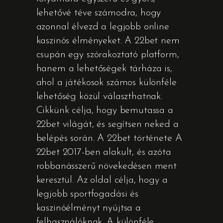
lehetővé téve számodra, hogy
azonnal élvezd a legjobb online
kaszinós élményeket. A 22bet nem
csupán egy szórakoztató platform,
hanem a lehetőségek tárháza is,
ahol a játékosok számos különféle
lehetőség közül választhatnak.
Cikkünk célja, hogy bemutassa a
22bet világát, és segítsen neked a
belépés során. A 22bet története A
22bet 2017-ben alakult, és azóta
robbanásszerű növekedésen ment
keresztül. Az oldal célja, hogy a
legjobb sportfogadási és
kaszinóélményt nyújtsa a
felhasználóknak. A különféle