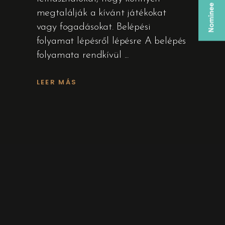
megtalálják a kívánt játékokat
vagy fogadásokat. Belépési
folyamat lépésről lépésre A belépés
folyamata rendkívül
LEER MÁS