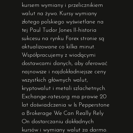
kursem wymiany i przelicznikiem
walut na żywo. Kursy wymiany
złotego polskiego wyświetlane na
tej Paul Tudor Jones II-historia
sukcesu na rynku Forex stronie są
aktualizowane co kilka minut.
Współpracujemy z wiodącymi
dostawcami danych, aby oferować
najnowsze i najdokładniejsze ceny
wszystkich głównych walut,
kryptowalut i metali szlachetnych.
Exchange-rates.org ma prawie 20
lat doświadczenia w Is Pepperstone
a Brokerage We Can Really Rely
On dostarczaniu dokładnych
kursów i wymiany walut za darmo.