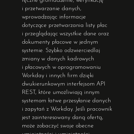
ręczne gromadzenie, weryfikację
i przetwarzanie danych,
wprowadzając informacje
dotyczące przetwarzania listy płac
i przeglądając wszystkie dane oraz
dokumenty płacowe w jednym
systemie. Szybko odzwierciedlaj
zmiany w danych kadrowych
i płacowych w oprogramowaniu
Workday i innych firm dzięki
dwukierunkowym interfejsom API
REST, które umożliwiają innym
systemom łatwe przesyłanie danych
i zapytań z Workday. Jeśli pracownik
jest zainteresowany daną ofertą,
może zobaczyć swoje obecne