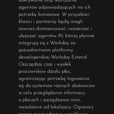
odkrywanie oraz wdrażanie
agentów odpowiadających na ich
potrzeby biznesowe. W przyszłości
klienci i partnerzy będą mogli
również dostosowywać, rozszerzać i
ulepszać agentów AI, którzy płynnie
integrują się z Workday za
pośrednictwem platformy
deweloperskiej Workday Extend.
Oszczędzaj czas i wysiłek
pracowników działu płac,
ograniczając potrzebę logowania
się do systemów różnych dostawców
w celu przeglądania informacji
o płacach i zarządzania nimi,
niezależnie od lokalizacji. Ogranicz