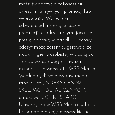
może świadczyć o zakończeniu
okresu intensywnych promocji lub
wyprzedaży. Wzrost cen
odzwierciedla rosnące koszty
produkcji, a także utrzymującą się
presję płacową w handlu. Lipcowy
odczyt może zatem sugerować, że
środki higieny osobistej wracają do
trendu wzrostowego – uważa
ekspert z Uniwersytetu WSB Merito.
Według cyklicznie wydawanego
raportu pt. „INDEKS CEN W
SKLEPACH DETALICZNYCH”,
autorstwa UCE RESEARCH i
Uniwersytetów WSB Merito, w lipcu
br. Badaniem objęto wszystkie na