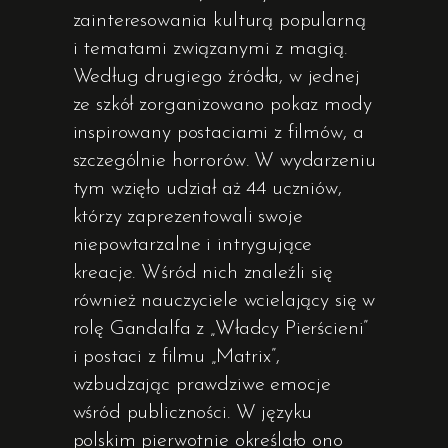
zainteresowania kulturą popularną
i tematami związanymi z magią.
Według drugiego źródła, w jednej
ze szkół zorganizowano pokaz mody
inspirowany postaciami z filmów, a
szczególnie horrorów. W wydarzeniu
tym wzięło udział aż 44 uczniów,
którzy zaprezentowali swoje
niepowtarzalne i intrygujące
kreacje. Wśród nich znaleźli się
również nauczyciele wcielający się w
rolę Gandalfa z „Władcy Pierścieni”
i postaci z filmu „Matrix”,
wzbudzając prawdziwe emocje
wśród publiczności. W języku
polskim pierwotnie określało ono