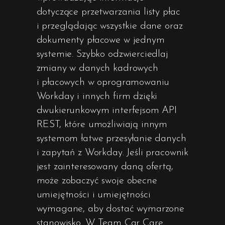
dotyczące przetwarzania listy płac
i przeglądając wszystkie dane oraz
dokumenty płacowe w jednym
systemie. Szybko odzwierciedlaj
zmiany w danych kadrowych
i płacowych w oprogramowaniu
Workday i innych firm dzięki
dwukierunkowym interfejsom API
REST, które umożliwiają innym
systemom łatwe przesyłanie danych
i zapytań z Workday. Jeśli pracownik
jest zainteresowany daną ofertą,
może zobaczyć swoje obecne
umiejętności i umiejętności
wymagane, aby dostać wymarzone
stanowisko. W Team Car Care