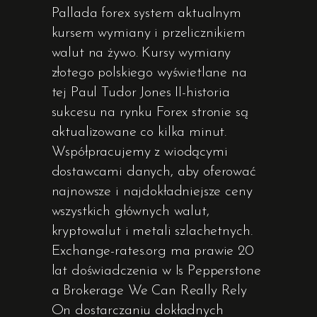
Pallada forex system aktualnym
kursem wymiany i przelicznikiem
walut na żywo. Kursy wymiany
złotego polskiego wyświetlane na
tej Paul Tudor Jones II-historia
sukcesu na rynku Forex stronie są
aktualizowane co kilka minut.
Współpracujemy z wiodącymi
dostawcami danych, aby oferować
najnowsze i najdokładniejsze ceny
wszystkich głównych walut,
kryptowalut i metali szlachetnych.
Exchange-rates.org ma prawie 20
lat doświadczenia w Is Pepperstone
a Brokerage We Can Really Rely
On dostarczaniu dokładnych