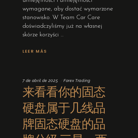
umiejętności i umiejętności
wymagane, aby dostać wymarzone
stanowisko. W Team Car Care
doświadczyliśmy już na własnej
skórze korzyści
LEER MÁS
7 de abril de 2025
Forex Trading
来看看你的固态
硬盘属于几线品
牌固态硬盘的品