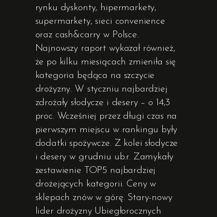
rynku dyskonty, hipermarkety,
supermarkety, sieci convenience
oraz cash&carry w Polsce.
Najnowszy raport wykazał również,
że po kilku miesiącach zmieniła się
kategoria będąca na szczycie
drożyzny. W styczniu najbardziej
zdrożały słodycze i desery – o 14,3
proc. Wcześniej przez długi czas na
pierwszym miejscu w rankingu były
dodatki spożywcze. Z kolei słodycze
i desery w grudniu ub.r. Zamykały
zestawienie TOP5 najbardziej
drożejących kategorii. Ceny w
sklepach znów w górę. Stary-nowy
lider drożyzny Ubiegłorocznych