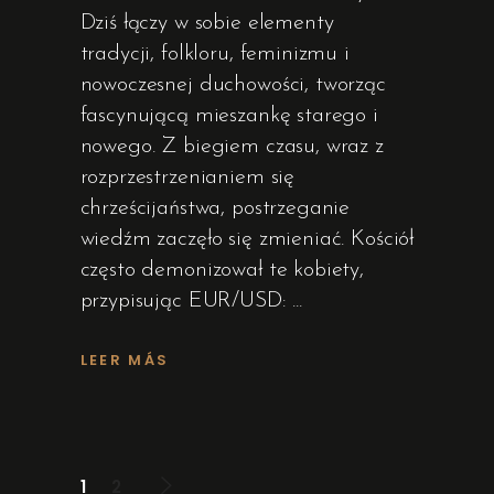
Dziś łączy w sobie elementy
tradycji, folkloru, feminizmu i
nowoczesnej duchowości, tworząc
fascynującą mieszankę starego i
nowego. Z biegiem czasu, wraz z
rozprzestrzenianiem się
chrześcijaństwa, postrzeganie
wiedźm zaczęło się zmieniać. Kościół
często demonizował te kobiety,
przypisując EUR/USD:
LEER MÁS
1
2