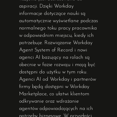
aspiracji. Dzięki Workday
informacje dotyczące nauki są
automatycznie wyświetlane podczas
normalnego toku pracy pracownika
w odpowiednim miejscu, kiedy ich
potrzebuje. Rozwiązanie Workday
Agent System of Record i nowi
agenci AI bazujący na rolach są
obecnie w fazie rozwoju i mają być
dostępni do użytku w tym roku.
Agenci AI od Workday i partnerów
firmy będą dostępni w Workday
Marketplace, co ułatwi klientom
odkrywanie oraz wdrażanie
agentów odpowiadających na ich
potrzeby biznesowe. W przyszłości