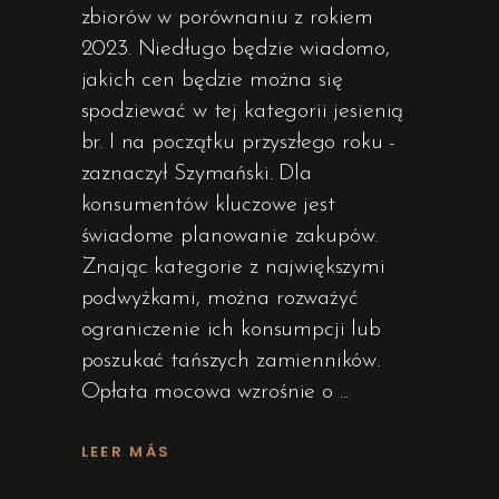
zbiorów w porównaniu z rokiem
2023. Niedługo będzie wiadomo,
jakich cen będzie można się
spodziewać w tej kategorii jesienią
br. I na początku przyszłego roku -
zaznaczył Szymański. Dla
konsumentów kluczowe jest
świadome planowanie zakupów.
Znając kategorie z największymi
podwyżkami, można rozważyć
ograniczenie ich konsumpcji lub
poszukać tańszych zamienników.
Opłata mocowa wzrośnie o
LEER MÁS