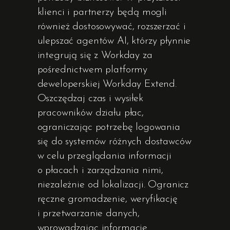
klienci i partnerzy będą mogli
również dostosowywać, rozszerzać i
ulepszać agentów AI, którzy płynnie
integrują się z Workday za
pośrednictwem platformy
deweloperskiej Workday Extend.
Oszczędzaj czas i wysiłek
pracowników działu płac,
ograniczając potrzebę logowania
się do systemów różnych dostawców
w celu przeglądania informacji
o płacach i zarządzania nimi,
niezależnie od lokalizacji. Ogranicz
ręczne gromadzenie, weryfikację
i przetwarzanie danych,
wprowadzając informacje