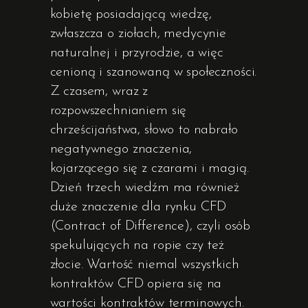
kobietę posiadającą wiedzę,
zwłaszcza o ziołach, medycynie
naturalnej i przyrodzie, a więc
cenioną i szanowaną w społeczności.
Z czasem, wraz z
rozpowszechnianiem się
chrześcijaństwa, słowo to nabrało
negatywnego znaczenia,
kojarzącego się z czarami i magią.
Dzień trzech wiedźm ma również
duże znaczenie dla rynku CFD
(Contract of Difference), czyli osób
spekulujących na ropie czy też
złocie. Wartość niemal wszystkich
kontraktów CFD opiera się na
wartości kontraktów terminowych.