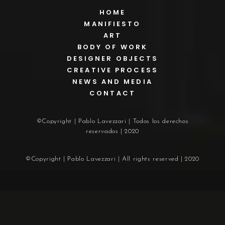
HOME
MANIFIESTO
ART
BODY OF WORK
DESIGNER OBJECTS
CREATIVE PROCESS
NEWS AND MEDIA
CONTACT
©Copyright | Pablo Lavezzari | Todos los derechos
reservados | 2020
©Copyright | Pablo Lavezzari | All rights reserved | 2020