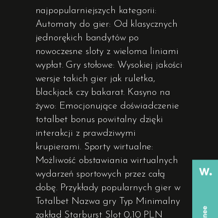
najpopularniejszych kategorii:
Automaty do gier: Od klasycznych
jednorękich bandytów po
nowoczesne sloty z wieloma liniami
wypłat. Gry stołowe: Wysokiej jakości
wersje takich gier jak ruletka,
blackjack czy bakarat. Kasyno na
żywo: Emocjonujące doświadczenie
totalbet bonus powitalny dzięki
interakcji z prawdziwymi
krupierami. Sporty wirtualne:
Możliwość obstawiania wirtualnych
wydarzeń sportowych przez całą
dobę. Przykłady popularnych gier w
Totalbet Nazwa gry Typ Minimalny
zakład Starburst Slot 0,10 PLN