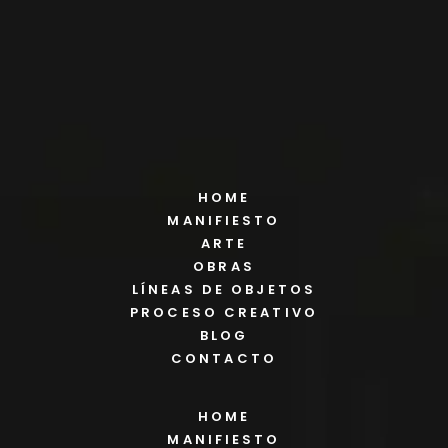
HOME
MANIFIESTO
ARTE
OBRAS
LÍNEAS DE OBJETOS
PROCESO CREATIVO
BLOG
CONTACTO
HOME
MANIFIESTO