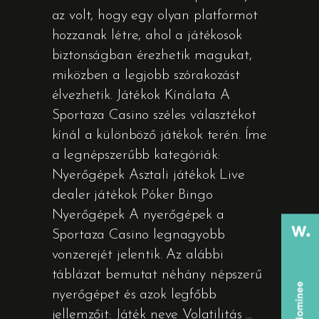
az volt, hogy egy olyan platformot
hozzanak létre, ahol a játékosok
biztonságban érezhetik magukat,
miközben a legjobb szórakozást
élvezhetik. Játékok Kínálata A
Sportaza Casino széles választékot
kínál a különböző játékok terén. Íme
a legnépszerűbb kategóriák:
Nyerőgépek Asztali játékok Live
dealer játékok Póker Bingo
Nyerőgépek A nyerőgépek a
Sportaza Casino legnagyobb
vonzerejét jelentik. Az alábbi
táblázat bemutat néhány népszerű
nyerőgépet és azok legfőbb
jellemzőit: Játék neve Volatilitás