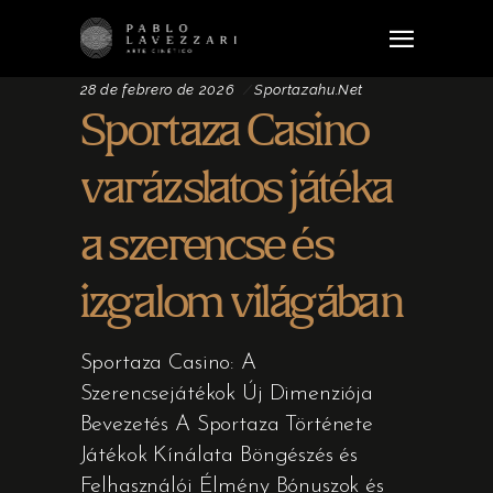
28 de febrero de 2026
Sportazahu.net
Sportaza Casino
varázslatos játéka
a szerencse és
izgalom világában
Sportaza Casino: A
Szerencsejátékok Új Dimenziója
Bevezetés A Sportaza Története
Játékok Kínálata Böngészés és
Felhasználói Élmény Bónuszok és