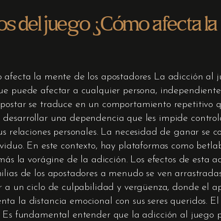
s del juego ¿Cómo afecta la
 afecta la mente de los apostadores La adicción al j
que puede afectar a cualquier persona, independient
postar se traduce en un comportamiento repetitivo 
desarrollar una dependencia que les impide controla
us relaciones personales. La necesidad de ganar se co
ividuo. En este contexto, hay plataformas como betl
más la vorágine de la adicción. Los efectos de esta ad
ilias de los apostadores a menudo se ven arrastradas
r a un ciclo de culpabilidad y vergüenza, donde el ap
ta la distancia emocional con sus seres queridos. El 
n. Es fundamental entender que la adicción al juego