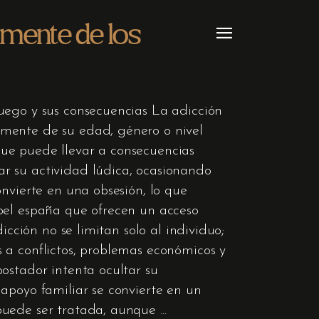
 mente de los
uego y sus consecuencias La adicción
emente de su edad, género o nivel
que puede llevar a consecuencias
r su actividad lúdica, ocasionando
nvierte en una obsesión, lo que
abel españa que ofrecen un acceso
icción no se limitan solo al individuo;
 a conflictos, problemas económicos y
ostador intenta ocultar su
apoyo familiar se convierte en un
 puede ser tratada, aunque