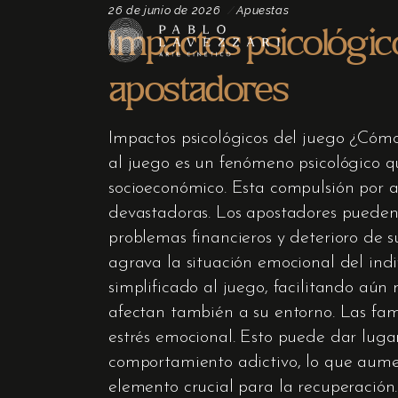
26 de junio de 2026
Apuestas
Impactos psicológico
apostadores
Impactos psicológicos del juego ¿Cómo
al juego es un fenómeno psicológico 
socioeconómico. Esta compulsión por a
devastadoras. Los apostadores pueden 
problemas financieros y deterioro de s
agrava la situación emocional del ind
simplificado al juego, facilitando aún 
afectan también a su entorno. Las fam
estrés emocional. Esto puede dar luga
comportamiento adictivo, lo que aumen
elemento crucial para la recuperació