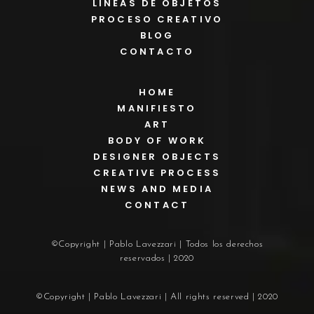
LÍNEAS DE OBJETOS
PROCESO CREATIVO
BLOG
CONTACTO
HOME
MANIFIESTO
ART
BODY OF WORK
DESIGNER OBJECTS
CREATIVE PROCESS
NEWS AND MEDIA
CONTACT
©Copyright | Pablo Lavezzari | Todos los derechos
reservados | 2020
©Copyright | Pablo Lavezzari | All rights reserved | 2020