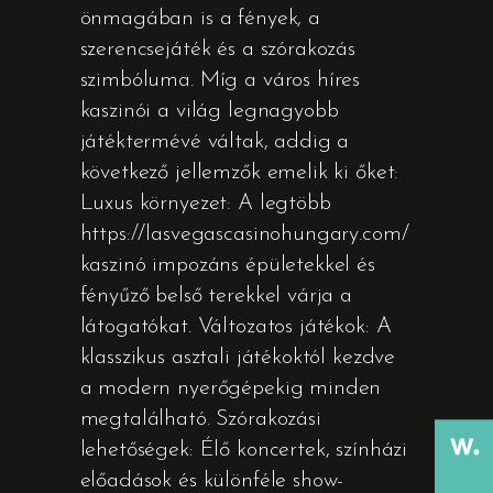
önmagában is a fények, a
szerencsejáték és a szórakozás
szimbóluma. Míg a város híres
kaszinói a világ legnagyobb
játéktermévé váltak, addig a
következő jellemzők emelik ki őket:
Luxus környezet: A legtöbb
https://lasvegascasinohungary.com/
kaszinó impozáns épületekkel és
fényűző belső terekkel várja a
látogatókat. Változatos játékok: A
klasszikus asztali játékoktól kezdve
a modern nyerőgépekig minden
megtalálható. Szórakozási
lehetőségek: Élő koncertek, színházi
előadások és különféle show-