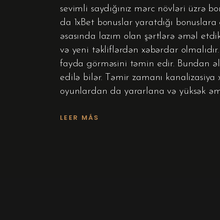
sevimli saydığınız mərc növləri üzrə bo
da 1xBet bonuslar yaratdığı bonuslara 
əsasında lazım olan şərtlərə əməl etdik
və yeni təkliflərdən xəbərdar olmalıdır
fayda görməsini təmin edir. Bundan əla
edilə bilər. Təmir zamanı kanalizasiya
oyunlardan da yararlana və yüksək əms
LEER MÁS