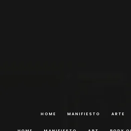
HOME
MANIFIESTO
ARTE
HOME
MANIFIESTO
ART
BODY O