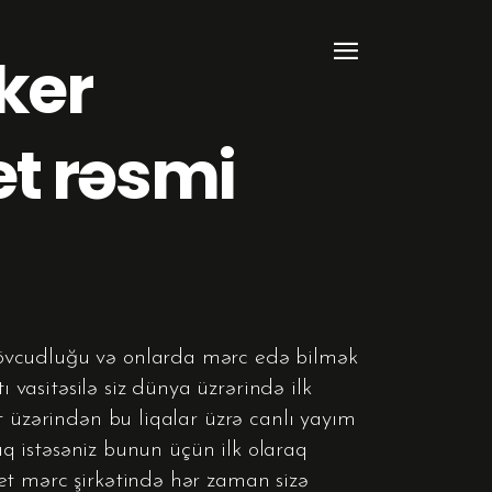
ker
et rəsmi
mövcudluğu və onlarda mərc edə bilmək
 vasitəsilə siz dünya üzrərində ilk
t üzərindən bu liqalar üzrə canlı yayım
aq istəsəniz bunun üçün ilk olaraq
et mərc şirkətində hər zaman sizə