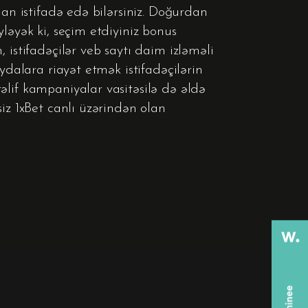
man istifadə edə bilərsiniz. Doğurdan
ləyək ki, seçim etdiyiniz bonus
 istifadəçilər veb saytı daim izləməli
ydalara riayət etmək istifadəçilərin
əlif kampaniyalar vasitəsilə də əldə
iz 1xBet canlı üzərindən olan