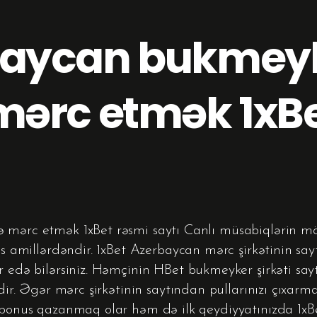
rbaycan bukmey
 mərc etmək 1xB
ə mərc etmək 1xBet rəsmi saytı Canlı müsabiqlərin 
s amillərdəndir. 1xBet Azerbaycan mərc şirkətinin saytı
r edə bilərsiniz. Həmçinin HBet bukmeyker şirkəti say
edir. Əgər mərc şirkətinin saytından pullarınızı çıxarm
ə bonus qazanmaq olar həm də ilk qeydiyyatınızda 1xB