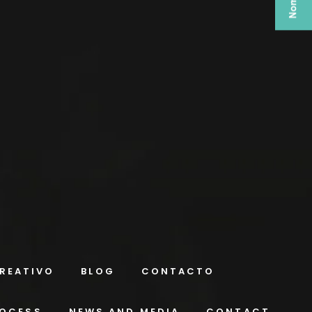
REATIVO
BLOG
CONTACTO
ROCESS
NEWS AND MEDIA
CONTACT