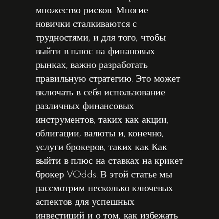
множество рисков. Многие
новички сталкиваются с
трудностями, и для того, чтобы
выйти в плюс на финановых
рынках, важно разработать
правильную стратегию. Это может
включать в себя использование
различных финансовых
инструментов, таких как акции,
облигации, валюты и, конечно,
услуги брокеров, таких как Как
выйти в плюс на ставках на крикет
брокер VOdds. В этой статье мы
рассмотрим несколько ключевых
аспектов для успешных
инвестиций и о том, как избежать