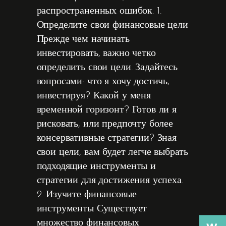
распространенных ошибок. 1.
Определите свои финансовые цели
Прежде чем начинать
инвестировать, важно четко
определить свои цели. Задайтесь
вопросами: что я хочу достичь,
инвестируя? Какой у меня
временной горизонт? Готов ли я
рисковать, или предпочту более
консервативные стратегии? Зная
свои цели, вам будет легче выбрать
подходящие инструменты и
стратегии для достижения успеха.
2. Изучите финансовые
инструменты Существует
множество финансовых