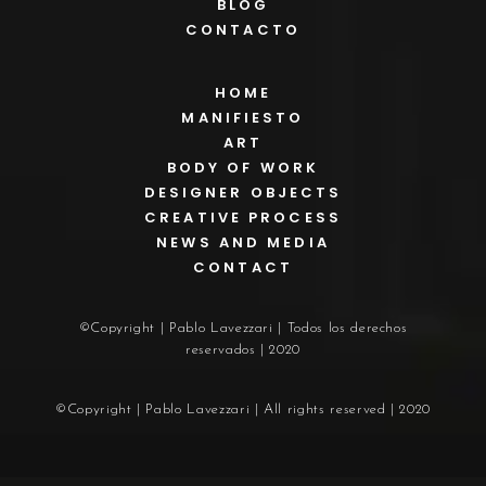
BLOG
CONTACTO
HOME
MANIFIESTO
ART
BODY OF WORK
DESIGNER OBJECTS
CREATIVE PROCESS
NEWS AND MEDIA
CONTACT
©Copyright | Pablo Lavezzari | Todos los derechos
reservados | 2020
©Copyright | Pablo Lavezzari | All rights reserved | 2020