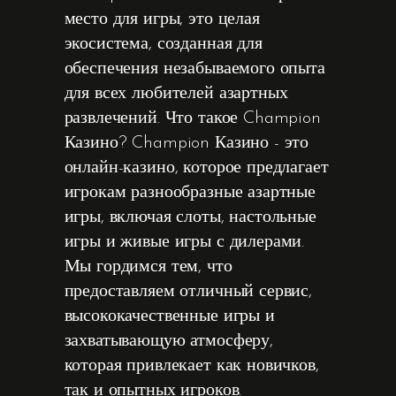
место для игры, это целая
экосистема, созданная для
обеспечения незабываемого опыта
для всех любителей азартных
развлечений. Что такое Champion
Казино? Champion Казино - это
онлайн-казино, которое предлагает
игрокам разнообразные азартные
игры, включая слоты, настольные
игры и живые игры с дилерами.
Мы гордимся тем, что
предоставляем отличный сервис,
высококачественные игры и
захватывающую атмосферу,
которая привлекает как новичков,
так и опытных игроков.