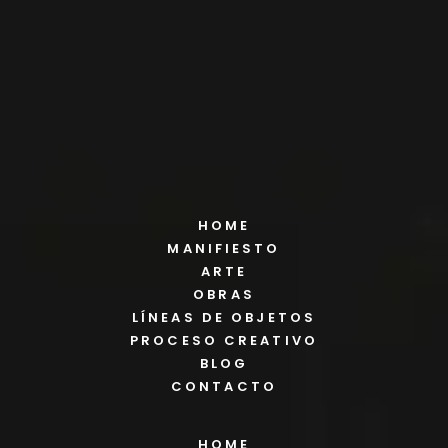
HOME
MANIFIESTO
ARTE
OBRAS
LÍNEAS DE OBJETOS
PROCESO CREATIVO
BLOG
CONTACTO
HOME