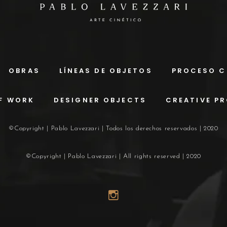
OBRAS
LÍNEAS DE OBJETOS
PROCESO C
F WORK
DESIGNER OBJECTS
CREATIVE P
©Copyright | Pablo Lavezzari | Todos los derechos reservados | 2020
©Copyright | Pablo Lavezzari | All rights reserved | 2020