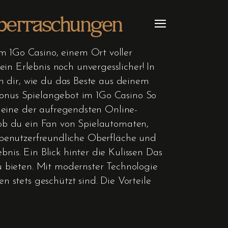
 Überraschungen
 1Go Casino, einem Ort voller
 Erlebnis noch unvergesslicher! In
n dir, wie du das Beste aus deinem
 Bonus Spielangebot im 1Go Casino So
 eine der aufregendsten Online-
, ob du ein Fan von Spielautomaten,
ie benutzerfreundliche Oberfläche und
is. Ein Blick hinter die Kulissen Das
 bieten. Mit modernster Technologie
 stets geschützt sind. Die Vorteile