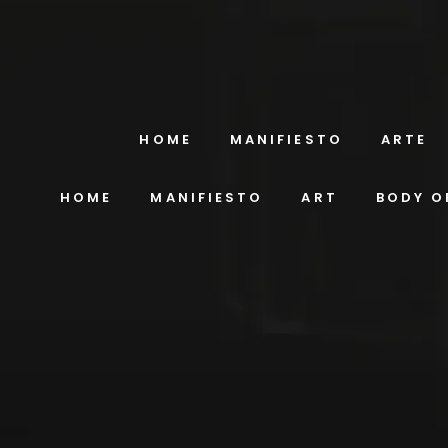
HOME
MANIFIESTO
ARTE
HOME
MANIFIESTO
ART
BODY O