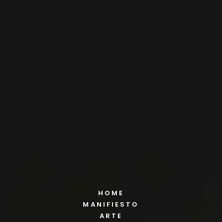
HOME
MANIFIESTO
ARTE