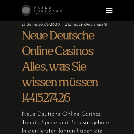
14 de mayo de 2026
Zahnarzt-Grevismuehl
Neue Deutsche
Online Casinos
Alles, was Sie
wissen müssen
1441527426
Neue Deutsche Online Casinos:
Trends, Spiele und Bonusangebote
In den letzten Jahren haben die