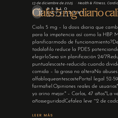
13 de diciembre de 2025
Health & Fitness, Cardi
Cialis 5 mg diario c
Cialis 5 mg – la dosis diaria que cam
para la impotencia así como la HBP. 
planificar.modo de funcionamiento?Des
tadalafilo reduce la PDE5 potenciand
elegirloSexo sin planificación 24/7Red
puntualescoste-reducido cuando divides
comida – la grasa no alteraNo abuses
alfabloqueantescostePortal legal 52-5
farmafiel.Opiniones reales de usuario
yo orino mejor." – Carlos, 47 años"La
añosseguridadCefalea leve ~2 de ca
LEER MÁS