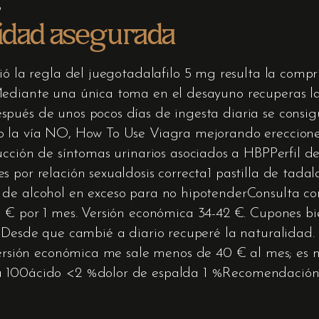
o
alidad asegurada
bió la regla del juegotadalafilo 5 mg resulta la co
Mediante una única toma en el desayuno recuperas la
pués de unos pocos días de ingesta diaria se consigu
o la vía NO, How To Use Viagra mejorando erecciones
ucción de síntomas urinarios asociados a HBPPerfil d
 por relación sexualdosis correcta1 pastilla de tada
 de alcohol en exceso para no hipotenderConsulta co
9 € por 1 mes. Versión económica 34-42 €. Cupones b
s"Desde que cambié a diario recuperé la naturalidad.
 versión económica me sale menos de 40 € al mes; es 
da 100ácido <2 %dolor de espalda 1 %Recomendació