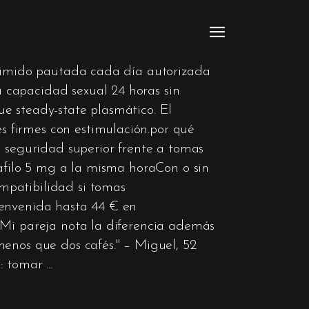
mprimido pautada cada día autorizada
 capacidad sexual 24 horas sin
e steady-state plasmático. El
 firmes con estimulación.por qué
e seguridad superior frente a tomas
lafilo 5 mg a la misma horaCon o sin
mpatibilidad si tomas
ienvenida hasta 44 € en
 Mi pareja nota la diferencia además
menos que dos cafés." – Miguel, 52
n: tomar