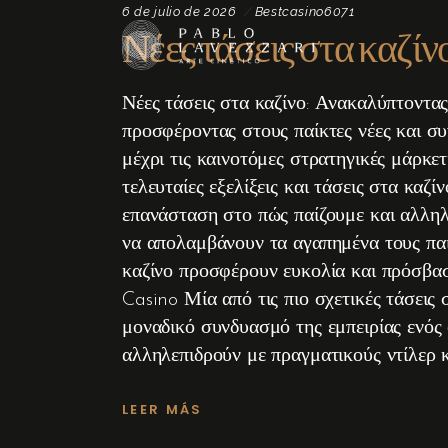
6 de julio de 2026
Bestcasino6071
Νέες τάσεις στα καζίν
Νέες τάσεις στα καζίνο: Ανακαλύπτοντας
προσφέροντας στους παίκτες νέες και συ
μέχρι τις καινοτόμες στρατηγικές μάρκε
τελευταίες εξελίξεις και τάσεις στα καζ
επανάσταση στο πώς παίζουμε και αλληλε
να απολαμβάνουν τα αγαπημένα τους παι
καζίνο προσφέρουν ευκολία και πρόσβαση
Casino Μία από τις πιο σχετικές τάσεις 
μοναδικό συνδυασμό της εμπειρίας ενός 
αλληλεπιδρούν με πραγματικούς ντίλερ κ
LEER MÁS