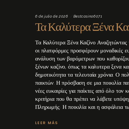
6 de julio de 2026
Bestcasino6071
Τα Καλύτερα Ξένα Κα
Τα Καλύτερα Ξένα Καζίνο Αναζητώντας τη
οι πλατφόρμες προσφέρουν μοναδικές ευκ
ανάλυση των βαρόμετρων που καθορίζουν
ξένων καζίνο, όπως τα καλυτερα ξενα κα
δημοτικότητα τα τελευταία χρόνια. Ο πο
παικτών. Η πρόσβαση σε μια ποικιλία πα
νέες ευκαιρίες για παίκτες από όλο τον
κριτήρια που θα πρέπει να λάβετε υπόψη
Πληρωμής: Η ποικιλία και η ασφάλεια τ
LEER MÁS