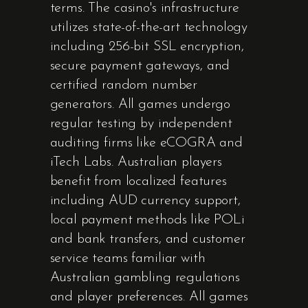
terms. The casino's infrastructure
utilizes state-of-the-art technology
including 256-bit SSL encryption,
secure payment gateways, and
certified random number
generators. All games undergo
regular testing by independent
auditing firms like eCOGRA and
iTech Labs. Australian players
benefit from localized features
including AUD currency support,
local payment methods like POLi
and bank transfers, and customer
service teams familiar with
Australian gambling regulations
and player preferences. All games