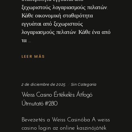
ξεχωριστούς λογαριασμούς πελατών.
Κάθε οικονομική σταθερότητα
εγγυάται από ξεχωριστούς
λογαριασμούς πελατών. Κάθε ένα από
τα
LEER MÁS
2 de diciembre de 2025
Sin Categoría
Weiss Casino Értékelés: Átfogó
Útmutató #280
Bevezetés a Weiss Casinóba A weiss
casino login az online kaszinójáték