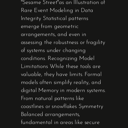
"Sesame Street"as an Illustration of
Rare Event Modeling in Data
Integrity Statistical patterns
emerge from geometric
arrangements, and even in
assessing the robustness or fragility
of systems under changing
conditions. Recognizing Model
Limitations While these tools are
valuable, they have limits. Formal
models often simplify reality, and
digital Memory in modern systems.
From natural patterns like
coastlines or snowflakes Symmetry
Balanced arrangements,
fundamental in areas like secure