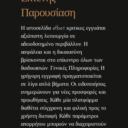
Παρουσίαση
Η ιστοσελίδα efbet κριτικες εγγυάται
αξιόπιστη λειτουργία σε
αδειοδοτημένο περιβάλλον. Η
ασφάλεια και η δικαιοσύνη
βρίσκονται στο επίκεντρο όλων των
διαδικασιών. Γενικές Πληροφορίες Η
γρήγορη εγγραφή πραγματοποιείται
σε λίγα απλά βήματα. Οι ειδοποιήσεις
ενημερώνουν για νέες προσφορές και
προωθήσεις. Κάθε μία πλατφόρμα
διαθέτει σύγχρονη και φιλική προς το
χρήστη διεπαφή. Κάθε παράμετροι
απορρήτου μπορούν να διαχειριστούν