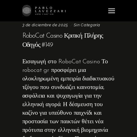
3 de diciembre de 2025
Sin Categoría
RoboCat Casino Κριτική: Πλήρης
Οδηγός #149
Εισαγωγή στο RoboCat Casino Το
robocat gr προσφέρει μια
ολοκληρωμένη εμπειρία διαδικτυακού
τζόγου που συνδυάζει καινοτομία,
ασφάλεια και ψυχαγωγία για την
ελληνική αγορά. Η δέσμευση του
καζίνο για υπεύθυνο παιχνίδι και
προστασία των παικτών θέτει νέα
πρότυπα στην ελληνική βιομηχανία