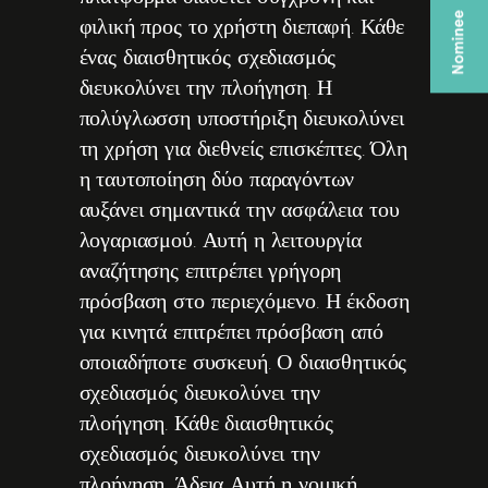
φιλική προς το χρήστη διεπαφή. Κάθε
ένας διαισθητικός σχεδιασμός
διευκολύνει την πλοήγηση. Η
πολύγλωσση υποστήριξη διευκολύνει
τη χρήση για διεθνείς επισκέπτες. Όλη
η ταυτοποίηση δύο παραγόντων
αυξάνει σημαντικά την ασφάλεια του
λογαριασμού. Αυτή η λειτουργία
αναζήτησης επιτρέπει γρήγορη
πρόσβαση στο περιεχόμενο. Η έκδοση
για κινητά επιτρέπει πρόσβαση από
οποιαδήποτε συσκευή. Ο διαισθητικός
σχεδιασμός διευκολύνει την
πλοήγηση. Κάθε διαισθητικός
σχεδιασμός διευκολύνει την
πλοήγηση. Άδεια Αυτή η νομική