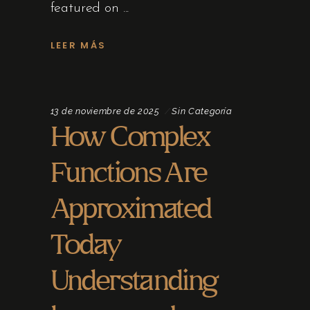
featured on
LEER MÁS
13 de noviembre de 2025
Sin Categoría
How Complex
Functions Are
Approximated
Today
Understanding