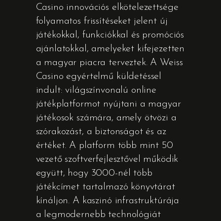
Casino innovációs elkötelezettsége
folyamatos frissítéseket jelent új
játékokkal, funkciókkal és promóciós
ajánlatokkal, amelyeket kifejezetten
a magyar piacra terveztek. A Weiss
Casino egyértelmű küldetéssel
indult: világszínvonalú online
játékplatformot nyújtani a magyar
játékosok számára, amely ötvözi a
szórakozást, a biztonságot és az
értéket. A platform több mint 50
vezető szoftverfejlesztővel működik
együtt, hogy 3000-nél több
játékcímet tartalmazó könyvtárat
kínáljon. A kaszinó infrastruktúrája
a legmodernebb technológiát