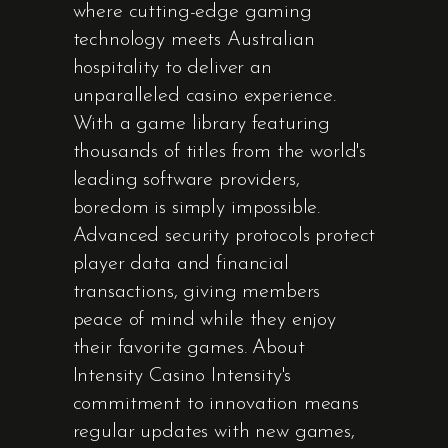
where cutting-edge gaming
technology meets Australian
hospitality to deliver an
unparalleled casino experience.
With a game library featuring
thousands of titles from the world's
leading software providers,
boredom is simply impossible.
Advanced security protocols protect
player data and financial
transactions, giving members
peace of mind while they enjoy
their favorite games. About
Intensity Casino Intensity's
commitment to innovation means
regular updates with new games,