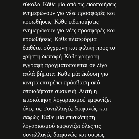
εύκολα. Κάθε μία από τις ειδοποιήσεις
ενημερώνουν για νέες προσφορές και
προωθήσεις. Κάθε ειδοποιήσεις
ενημερώνουν για νέες προσφορές και
προωθήσεις. Κάθε πλατφόρμα
διαθέτει σύγχρονη και φιλική προς το
χρήστη διεπαφή. Κάθε γρήγορη
εγγραφή πραγματοποιείται σε λίγα
απλά βήματα. Κάθε μία έκδοση για
κινητά επιτρέπει πρόσβαση από
οποιαδήποτε συσκευή. Αυτή η
επισκόπηση λογαριασμού εμφανίζει
όλες τις συναλλαγές διαφανώς και
σαφώς. Κάθε μία επισκόπηση
λογαριασμού εμφανίζει όλες τις
συναλλαγές διαφανώς και σαφώς.