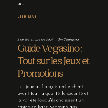
οι
LEER MÁS
3 de diciembre de 2025
Sin Categoría
Guide Vegasino :
Tout sur les Jeux et
Promotions
Les joueurs français recherchent
avant tout la qualité, la sécurité et
la variété lorsqu'ils choisissent un
casino en ligne. vegasino avis