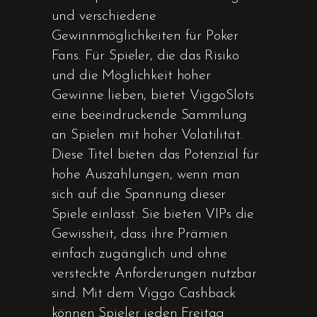
und verschiedene
Gewinnmöglichkeiten für Poker
Fans. Für Spieler, die das Risiko
und die Möglichkeit hoher
Gewinne lieben, bietet ViggoSlots
eine beeindruckende Sammlung
an Spielen mit hoher Volatilität.
Diese Titel bieten das Potenzial für
hohe Auszahlungen, wenn man
sich auf die Spannung dieser
Spiele einlässt. Sie bieten VIPs die
Gewissheit, dass ihre Prämien
einfach zugänglich und ohne
versteckte Anforderungen nutzbar
sind. Mit dem Viggo Cashback
können Spieler jeden Freitag