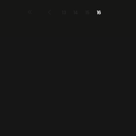
13
14
15
16