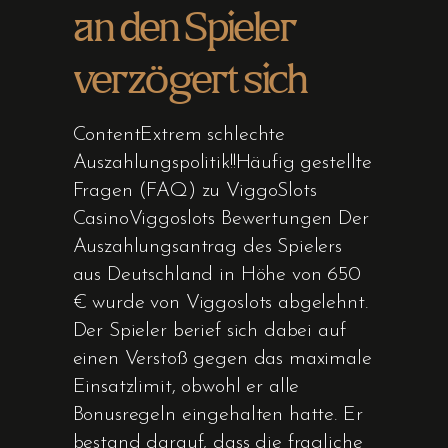
an den Spieler
verzögert sich
ContentExtrem schlechte
Auszahlungspolitik!!Häufig gestellte
Fragen (FAQ) zu ViggoSlots
CasinoViggoslots Bewertungen Der
Auszahlungsantrag des Spielers
aus Deutschland in Höhe von 650
€ wurde von Viggoslots abgelehnt.
Der Spieler berief sich dabei auf
einen Verstoß gegen das maximale
Einsatzlimit, obwohl er alle
Bonusregeln eingehalten hatte. Er
bestand darauf, dass die fragliche