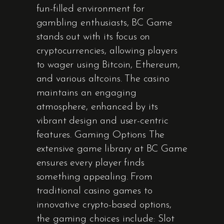
fun-filled environment for
gambling enthusiasts, BC Game
stands out with its focus on
cryptocurrencies, allowing players
to wager using Bitcoin, Ethereum,
and various altcoins. The casino
maintains an engaging
atmosphere, enhanced by its
vibrant design and user-centric
features. Gaming Options The
extensive game library at BC Game
ensures every player finds
something appealing. From
traditional casino games to
innovative crypto-based options,
the gaming choices include: Slot