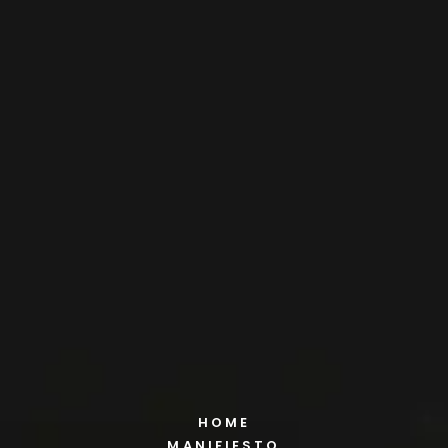
HOME
MANIFIESTO