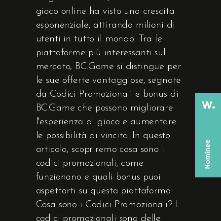
gioco online ha visto una crescita
esponenziale, attirando milioni di
utenti in tutto il mondo. Tra le
piattaforme più interessanti sul
mercato, BC.Game si distingue per
le sue offerte vantaggiose, segnate
da Codici Promozionali e bonus di
BC.Game che possono migliorare
l'esperienza di gioco e aumentare
le possibilità di vincita. In questo
articolo, scopriremo cosa sono i
codici promozionali, come
funzionano e quali bonus puoi
aspettarti su questa piattaforma.
Cosa sono i Codici Promozionali? I
codici promozionali sono delle