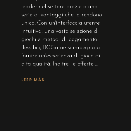
leader nel settore grazie a una
serie di vantaggi che la rendono
unica. Con un'interfaccia utente
intuitiva, una vasta selezione di
giochi e metodi di pagamento
flessibili, BC.Game si impegna a
fornire un'esperienza di gioco di
alta qualità. Inoltre, le offerte
LEER MÁS