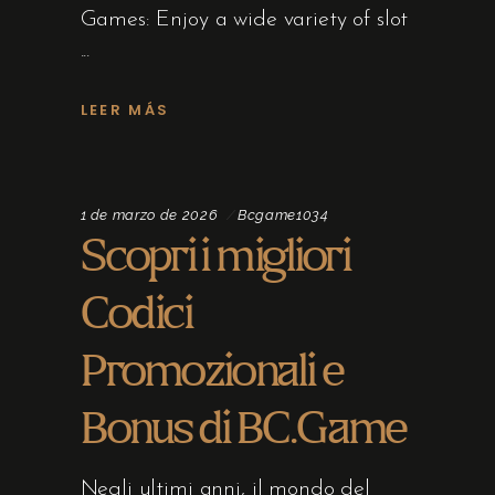
Games: Enjoy a wide variety of slot
LEER MÁS
1 de marzo de 2026
Bcgame1034
Scopri i migliori
Codici
Promozionali e
Bonus di BC.Game
Negli ultimi anni, il mondo del