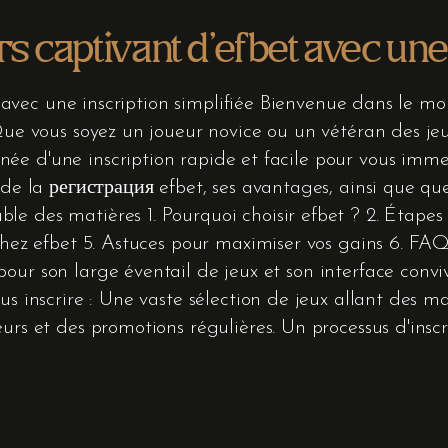
s captivant d’efbet avec une 
bet avec une inscription simplifiée Bienvenue dans le m
 Que vous soyez un joueur novice ou un vétéran des je
e d'une inscription rapide et facile pour vous immer
 de la регистрация efbet, ses avantages, ainsi que qu
e des matières 1. Pourquoi choisir efbet ? 2. Étapes d
 chez efbet 5. Astuces pour maximiser vos gains 6. FAQ
our son large éventail de jeux et son interface conviv
us inscrire : Une vaste sélection de jeux allant des m
urs et des promotions régulières. Un processus d'insc