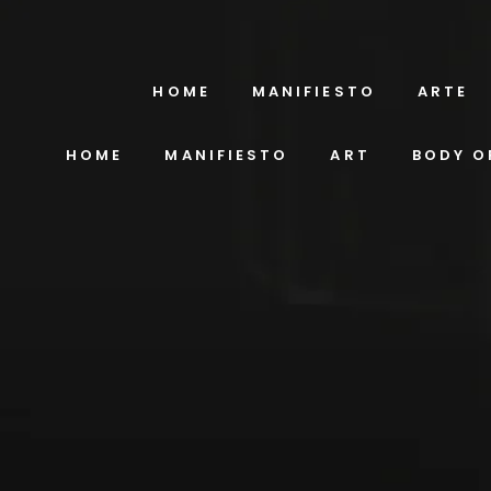
HOME
MANIFIESTO
ARTE
HOME
MANIFIESTO
ART
BODY O