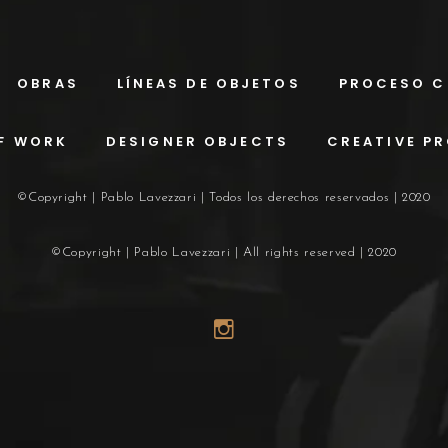
OBRAS
LÍNEAS DE OBJETOS
PROCESO C
F WORK
DESIGNER OBJECTS
CREATIVE P
©Copyright | Pablo Lavezzari | Todos los derechos reservados | 2020
©Copyright | Pablo Lavezzari | All rights reserved | 2020