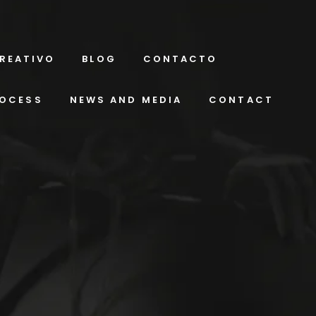
REATIVO
BLOG
CONTACTO
ROCESS
NEWS AND MEDIA
CONTACT