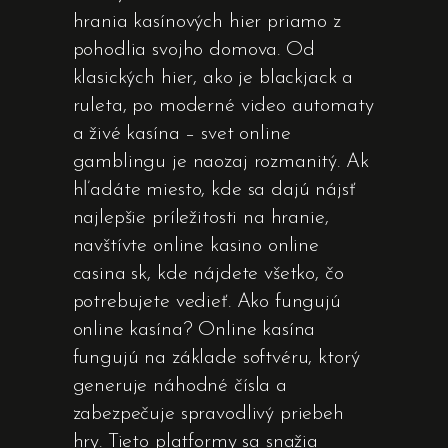
hrania kasínových hier priamo z
pohodlia svojho domova. Od
klasických hier, ako je blackjack a
ruleta, po moderné video automaty
a živé kasína – svet online
gamblingu je naozaj rozmanitý. Ak
hľadáte miesto, kde sa dajú nájsť
najlepšie príležitosti na hranie,
navštívte online kasino online
casina sk, kde nájdete všetko, čo
potrebujete vedieť. Ako fungujú
online kasína? Online kasína
fungujú na základe softvéru, ktorý
generuje náhodné čísla a
zabezpečuje spravodlivý priebeh
hry. Tieto platformy sa snažia