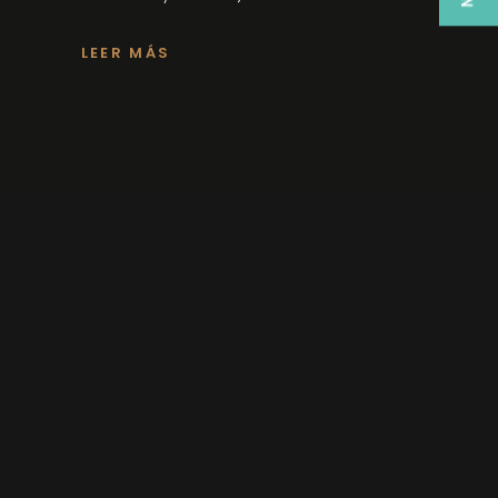
LEER MÁS