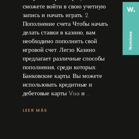
сможете войти в свою учетную
запись и начать играть. 2.
Пополнение счета Чтобы начать
делать ставки в казино, вам
необходимо пополнить свой
игровой счет. Легзо Казино
предлагает различные способы
пополнения, среди которых:
Банковские карты. Вы можете
использовать кредитные и
дебетовые карты Visa и
LEER MÁS