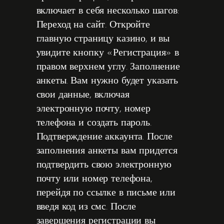
включает в себя несколько шагов:
Переход на сайт. Откройте
главную страницу казино, и вы
увидите кнопку «Регистрация» в
правом верхнем углу. Заполнение
анкеты. Вам нужно будет указать
свои данные, включая
электронную почту, номер
телефона и создать пароль.
Подтверждение аккаунта. После
заполнения анкеты вам придется
подтвердить свою электронную
почту или номер телефона,
перейдя по ссылке в письме или
введя код из смс. После
завершения регистрации вы