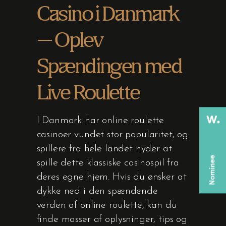
Casino i Danmark
– Oplev
Spændingen med
Live Roulette
I Danmark har online roulette
casinoer vundet stor popularitet, og
spillere fra hele landet nyder at
spille dette klassiske casinospil fra
deres egne hjem. Hvis du ønsker at
dykke ned i den spændende
verden af online roulette, kan du
finde masser af oplysninger, tips og