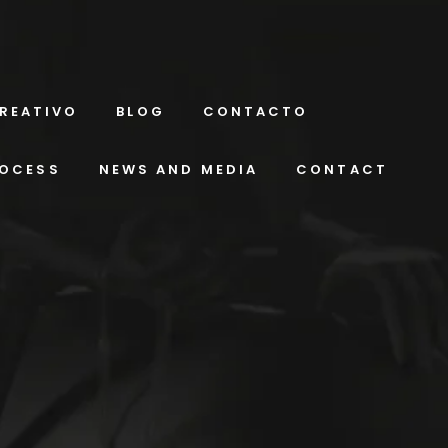
REATIVO
BLOG
CONTACTO
ROCESS
NEWS AND MEDIA
CONTACT