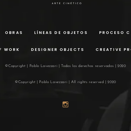
OBRAS
LÍNEAS DE OBJETOS
PROCESO C
F WORK
DESIGNER OBJECTS
CREATIVE P
©Copyright | Pablo Lavezzari | Todos los derechos reservados | 2020
©Copyright | Pablo Lavezzari | All rights reserved | 2020