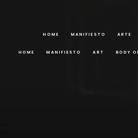
HOME
MANIFIESTO
ARTE
HOME
MANIFIESTO
ART
BODY O