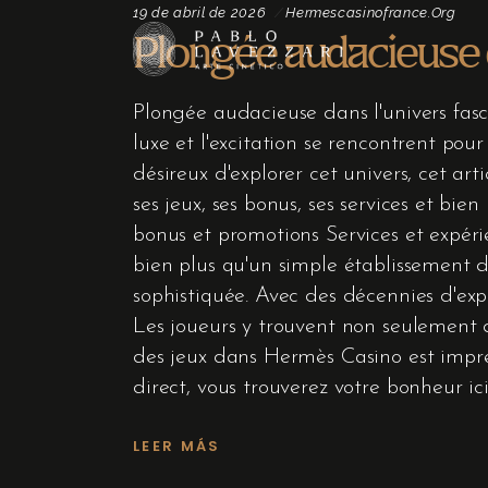
19 de abril de 2026
Hermescasinofrance.org
Plongée audacieuse 
Plongée audacieuse dans l'univers fas
luxe et l'excitation se rencontrent pou
désireux d'explorer cet univers, cet ar
ses jeux, ses bonus, ses services et bi
bonus et promotions Services et expéri
bien plus qu'un simple établissement d
sophistiquée. Avec des décennies d'exp
Les joueurs y trouvent non seulement de
des jeux dans Hermès Casino est impre
direct, vous trouverez votre bonheur ic
LEER MÁS