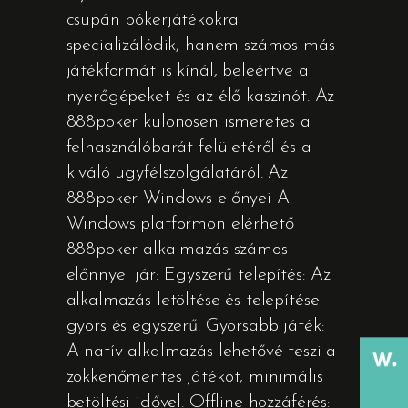
csupán pókerjátékokra
specializálódik, hanem számos más
játékformát is kínál, beleértve a
nyerőgépeket és az élő kaszinót. Az
888poker különösen ismeretes a
felhasználóbarát felületéről és a
kiváló ügyfélszolgálatáról. Az
888poker Windows előnyei A
Windows platformon elérhető
888poker alkalmazás számos
előnnyel jár: Egyszerű telepítés: Az
alkalmazás letöltése és telepítése
gyors és egyszerű. Gyorsabb játék:
A natív alkalmazás lehetővé teszi a
zökkenőmentes játékot, minimális
betöltési idővel. Offline hozzáférés: