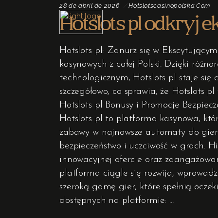
28 de abril de 2026
Hotslotscasinopolska.com
Hotslots pl odkryj e
Hotslots pl: Zanurz się w Ekscytującym
kasynowych z całej Polski. Dzięki róż
technologicznym, Hotslots pl staje si
szczegółowo, co sprawia, że Hotslots pl
Hotslots pl Bonusy i Promocje Bezpiec
Hotslots pl to platforma kasynowa, kt
zabawy w najnowsze automaty do gier, g
bezpieczeństwo i uczciwość w grach. His
innowacyjnej ofercie oraz zaangażowa
platforma ciągle się rozwija, wprowadz
szeroką gamę gier, które spełnią oczek
dostępnych na platformie: