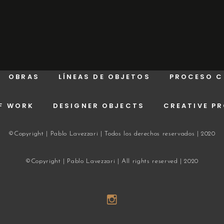
OBRAS
LÍNEAS DE OBJETOS
PROCESO C
F WORK
DESIGNER OBJECTS
CREATIVE P
©Copyright | Pablo Lavezzari | Todos los derechos reservados | 2020
©Copyright | Pablo Lavezzari | All rights reserved | 2020