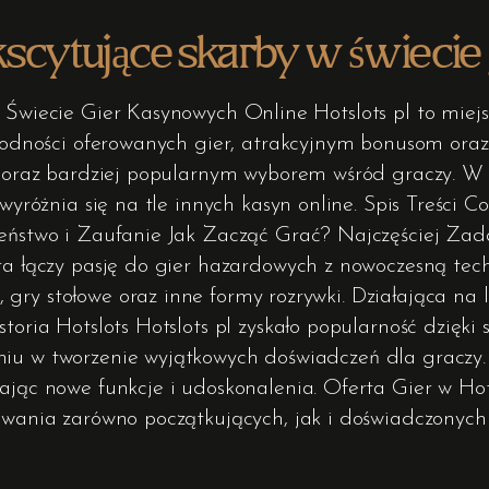
kscytujące skarby w świecie 
 Świecie Gier Kasynowych Online Hotslots pl to miejs
norodności oferowanych gier, atrakcyjnym bonusom or
ę coraz bardziej popularnym wyborem wśród graczy. W 
 wyróżnia się na tle innych kasyn online. Spis Treści C
zeństwo i Zaufanie Jak Zacząć Grać? Najczęściej Zad
óra łączy pasję do gier hazardowych z nowoczesną te
ry stołowe oraz inne formy rozrywki. Działająca na li
toria Hotslots Hotslots pl zyskało popularność dzięki s
niu w tworzenie wyjątkowych doświadczeń dla gracz
ając nowe funkcje i udoskonalenia. Oferta Gier w Hot
iwania zarówno początkujących, jak i doświadczonych 