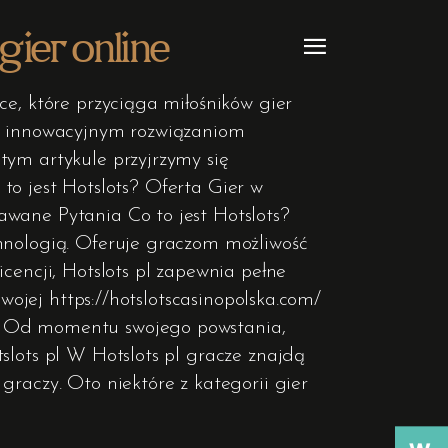
gier online
ce, które przyciąga miłośników gier
az innowacyjnym rozwiązaniom
tym artykule przyjrzymy się
o to jest Hotslots? Oferta Gier w
awane Pytania Co to jest Hotslots?
chnologią. Oferuje graczom możliwość
cencji, Hotslots pl zapewnia pełne
wojej https://hotslotscasinopolska.com/
y. Od momentu swojego powstania,
slots pl W Hotslots pl gracze znajdą
graczy. Oto niektóre z kategorii gier